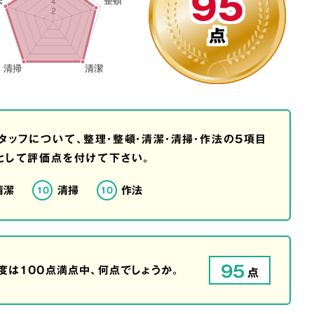
95
点
タッフについて、整理・整頓・清潔・清掃・作法の5項目
として評価点を付けて下さい。
清潔
清掃
作法
10
10
95
は100点満点中、何点でしょうか。
点