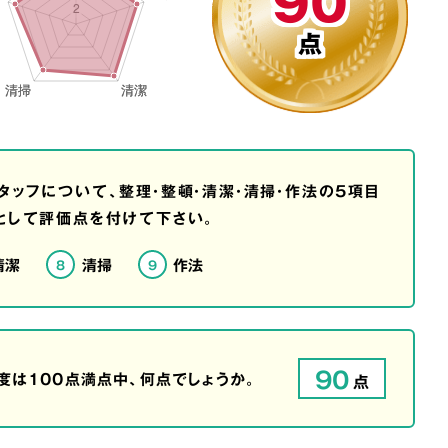
90
点
タッフについて、整理・整頓・清潔・清掃・作法の5項目
として評価点を付けて下さい。
清潔
清掃
作法
8
9
90
は100点満点中、何点でしょうか。
点