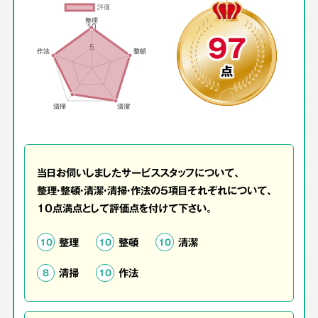
97
点
当日お伺いしましたサービススタッフについて、
整理・整頓・清潔・清掃・作法の5項目それぞれについて、
10点満点として評価点を付けて下さい。
整理
整頓
清潔
10
10
10
清掃
作法
8
10