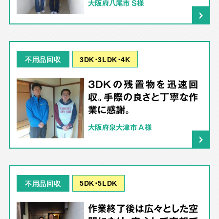
大阪府八尾市 S様
3DK･3LDK･4K
不用品回収
3DKの残置物を迅速回
収。手際の良さと丁寧な作
業に感謝。
大阪府泉大津市 A様
5DK･5LDK
不用品回収
作業終了後は広々とした空