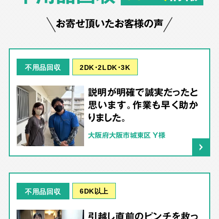
お寄せ頂いたお客様の声
2DK･2LDK･3K
不用品回収
説明が明確で誠実だったと
思います。作業も早く助か
りました。
大阪府大阪市城東区 Y様
6DK以上
不用品回収
引越し直前のピンチを救っ