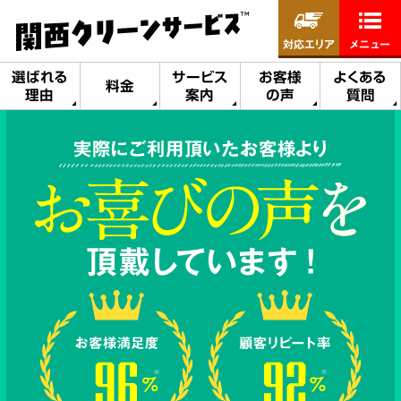
対応エリア
メニュー
選ばれる
サービス
お客様
よくある
料金
理由
案内
の声
質問
実際にご利用頂いたお客様より