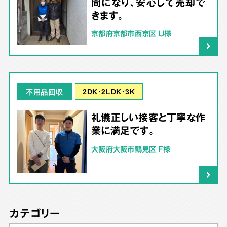
間になり、安心して売却で
きます。
京都府京都市西京区 U様
2DK･2LDK･3K
不用品回収
礼儀正しい接客と丁寧な作
業に満足です。
大阪府大阪市鶴見区 F様
カテゴリー