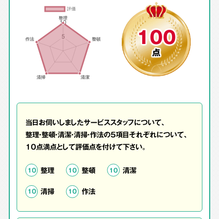
100
点
当日お伺いしましたサービススタッフについて、
整理・整頓・清潔・清掃・作法の5項目それぞれについて、
10点満点として評価点を付けて下さい。
整理
整頓
清潔
10
10
10
清掃
作法
10
10