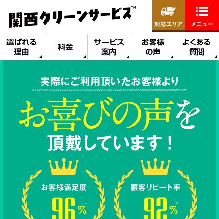
対応エリア
メニュー
選ばれる
サービス
お客様
よくある
料金
理由
案内
の声
質問
実際にご利用頂いたお客様より