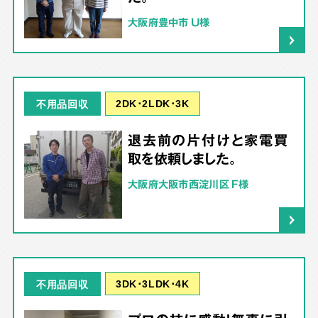
大阪府豊中市 U様
2DK･2LDK･3K
不用品回収
退去前の片付けと家電買
取を依頼しました。
大阪府大阪市西淀川区 F様
3DK･3LDK･4K
不用品回収