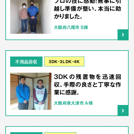
プロの技に感動！無事に引
越し準備が整い、本当に助
かりました。
大阪府八尾市 S様
3DK･3LDK･4K
不用品回収
3DKの残置物を迅速回
収。手際の良さと丁寧な作
業に感謝。
大阪府泉大津市 A様