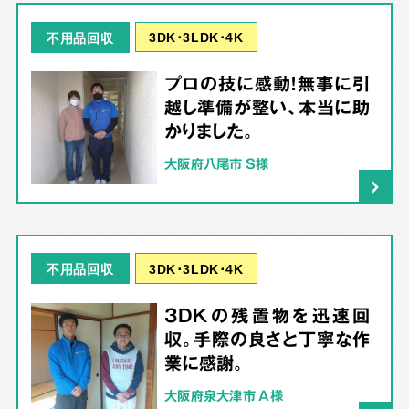
3DK･3LDK･4K
不用品回収
プロの技に感動！無事に引
越し準備が整い、本当に助
かりました。
大阪府八尾市 S様
3DK･3LDK･4K
不用品回収
3DKの残置物を迅速回
収。手際の良さと丁寧な作
業に感謝。
大阪府泉大津市 A様