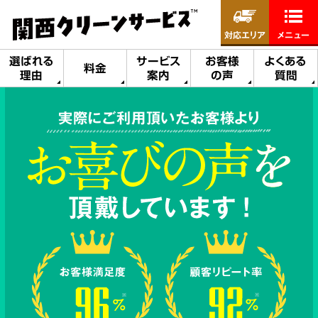
対応エリア
メニュー
選ばれる
サービス
お客様
よくある
料金
理由
案内
の声
質問
実際にご利用頂いたお客様より