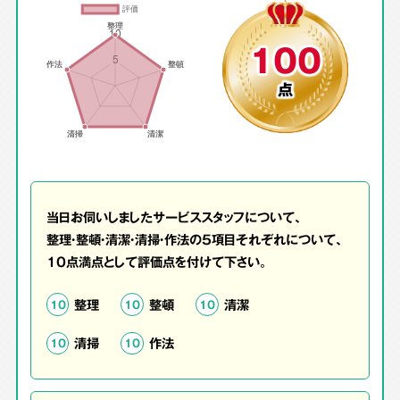
100
点
当日お伺いしましたサービススタッフについて、
整理・整頓・清潔・清掃・作法の5項目それぞれについて、
10点満点として評価点を付けて下さい。
整理
整頓
清潔
10
10
10
清掃
作法
10
10