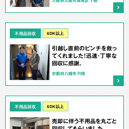
大阪府大阪市城東区 Y様
6DK以上
不用品回収
引越し直前のピンチを救っ
てくれました！迅速・丁寧な
回収に感謝。
京都府八幡市 R様
6DK以上
不用品回収
売却に伴う不用品を丸ごと
回収してもらいました。