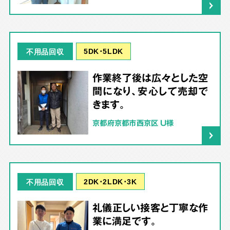
5DK･5LDK
不用品回収
作業終了後は広々とした空
間になり、安心して売却で
きます。
京都府京都市西京区 U様
2DK･2LDK･3K
不用品回収
礼儀正しい接客と丁寧な作
業に満足です。