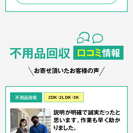
不用品回収
口コミ
情報
お寄せ頂いたお客様の声
2DK･2LDK･3K
不用品回収
説明が明確で誠実だったと
思います。作業も早く助か
りました。