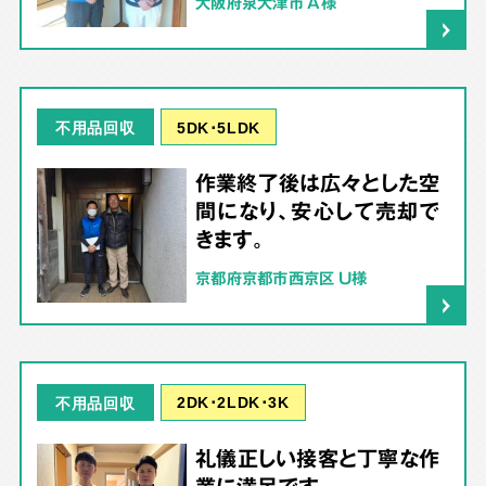
大阪府泉大津市 A様
5DK･5LDK
不用品回収
作業終了後は広々とした空
間になり、安心して売却で
きます。
京都府京都市西京区 U様
2DK･2LDK･3K
不用品回収
礼儀正しい接客と丁寧な作
業に満足です。