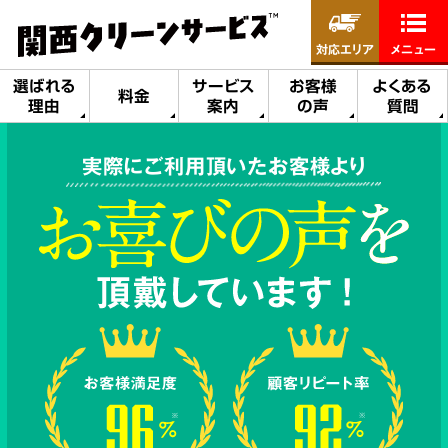
対応エリア
メニュー
選ばれる
サービス
お客様
よくある
料金
理由
案内
の声
質問
実際にご利用頂いたお客様より