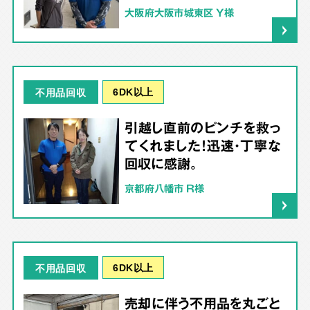
大阪府大阪市城東区 Y様
6DK以上
不用品回収
引越し直前のピンチを救っ
てくれました！迅速・丁寧な
回収に感謝。
京都府八幡市 R様
6DK以上
不用品回収
売却に伴う不用品を丸ごと