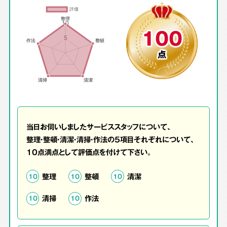
100
点
当日お伺いしましたサービススタッフについて、
整理・整頓・清潔・清掃・作法の5項目それぞれについて、
10点満点として評価点を付けて下さい。
整理
整頓
清潔
10
10
10
清掃
作法
10
10