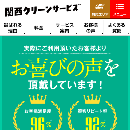
対応エリア
メニュー
選ばれる
サービス
お客様
よくある
料金
理由
案内
の声
質問
実際にご利用頂いたお客様より