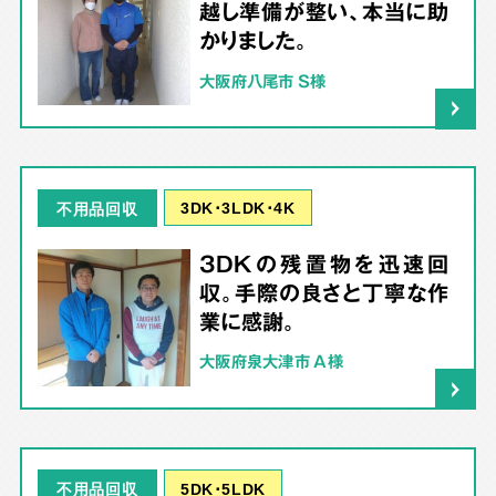
越し準備が整い、本当に助
かりました。
大阪府八尾市 S様
3DK･3LDK･4K
不用品回収
3DKの残置物を迅速回
収。手際の良さと丁寧な作
業に感謝。
大阪府泉大津市 A様
5DK･5LDK
不用品回収