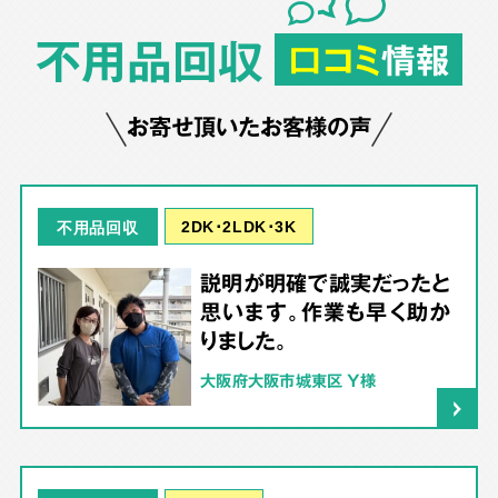
不用品回収
口コミ
情報
お寄せ頂いたお客様の声
2DK･2LDK･3K
不用品回収
説明が明確で誠実だったと
思います。作業も早く助か
りました。
大阪府大阪市城東区 Y様