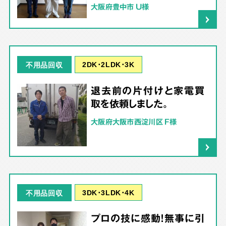
大阪府豊中市 U様
2DK･2LDK･3K
不用品回収
退去前の片付けと家電買
取を依頼しました。
大阪府大阪市西淀川区 F様
3DK･3LDK･4K
不用品回収
プロの技に感動！無事に引