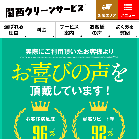
対応エリア
メニュー
選ばれる
サービス
お客様
よくある
料金
理由
案内
の声
質問
実際にご利用頂いたお客様より