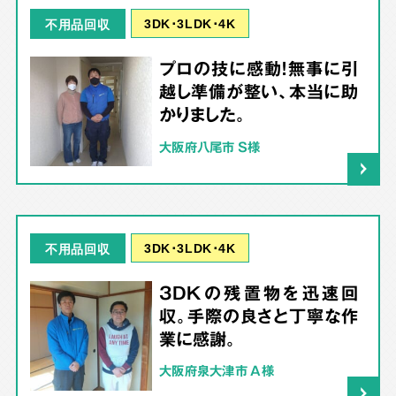
3DK･3LDK･4K
不用品回収
プロの技に感動！無事に引
越し準備が整い、本当に助
かりました。
大阪府八尾市 S様
3DK･3LDK･4K
不用品回収
3DKの残置物を迅速回
収。手際の良さと丁寧な作
業に感謝。
大阪府泉大津市 A様