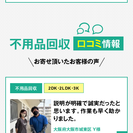
不用品回収
口コミ
情報
お寄せ頂いたお客様の声
2DK･2LDK･3K
不用品回収
説明が明確で誠実だったと
思います。作業も早く助か
りました。
大阪府大阪市城東区 Y様