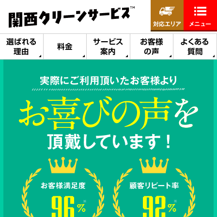
対応エリア
メニュー
選ばれる
サービス
お客様
よくある
料金
理由
案内
の声
質問
実際にご利用頂いたお客様より