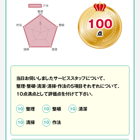
100
点
当日お伺いしましたサービススタッフについて、
整理・整頓・清潔・清掃・作法の5項目それぞれについて、
10点満点として評価点を付けて下さい。
整理
整頓
清潔
10
10
10
清掃
作法
10
10