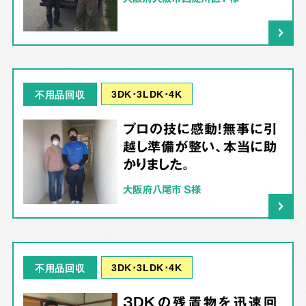
3DK･3LDK･4K
不用品回収
プロの技に感動！無事に引
越し準備が整い、本当に助
かりました。
大阪府八尾市 S様
3DK･3LDK･4K
不用品回収
3DKの残置物を迅速回