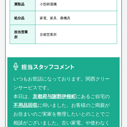
買取品
小型耕運機
処分品
家電、家具、農機具
担当営業
京都営業所
所
担当スタッフコメント
いつもお世話になっております。関西クリー
ンサービスです。
本日は、
京都府与謝郡伊根町
にあるご自宅の
不用品回収
に伺いました。お客様のご両親が
お住まいのご実家を整理したいとのことでご
相談がございました。古い家電、や使わなく