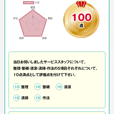
100
点
当日お伺いしましたサービススタッフについて、
整理・整頓・清潔・清掃・作法の5項目それぞれについて、
10点満点として評価点を付けて下さい。
整理
整頓
清潔
10
10
10
清掃
作法
10
10