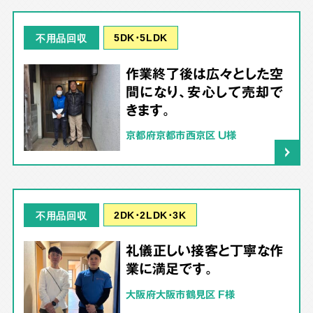
5DK･5LDK
不用品回収
作業終了後は広々とした空
間になり、安心して売却で
きます。
京都府京都市西京区 U様
2DK･2LDK･3K
不用品回収
礼儀正しい接客と丁寧な作
業に満足です。
大阪府大阪市鶴見区 F様