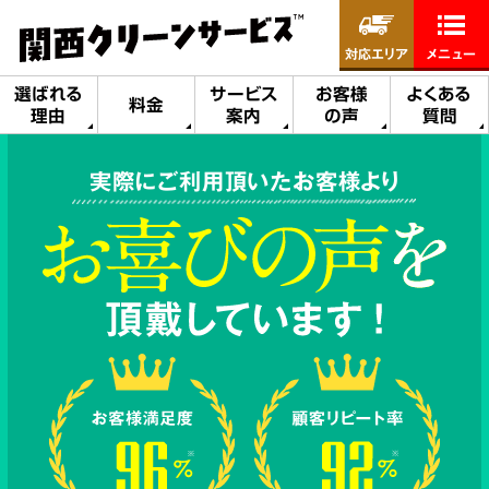
対応エリア
メニュー
選ばれる
サービス
お客様
よくある
料金
理由
案内
の声
質問
実際にご利用頂いたお客様より