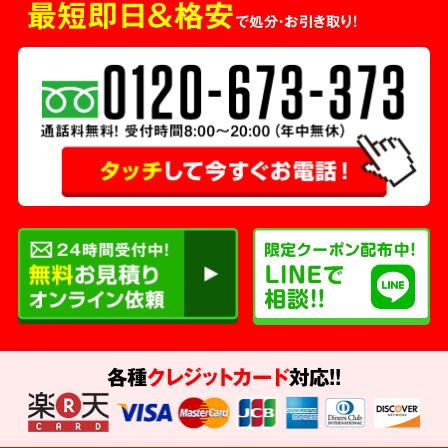
最短即日＆格安
で処分・お引き取り！
各種
クレジットカード
対応!!