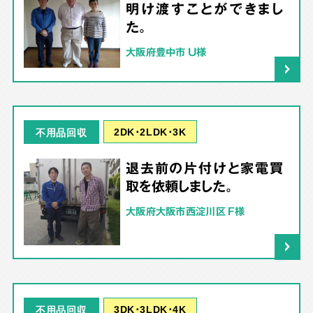
明け渡すことができまし
た。
大阪府豊中市 U様
2DK･2LDK･3K
不用品回収
退去前の片付けと家電買
取を依頼しました。
大阪府大阪市西淀川区 F様
3DK･3LDK･4K
不用品回収