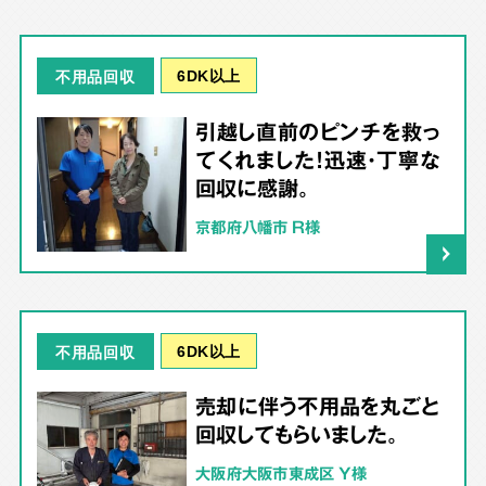
6DK以上
不用品回収
引越し直前のピンチを救っ
てくれました！迅速・丁寧な
回収に感謝。
京都府八幡市 R様
6DK以上
不用品回収
売却に伴う不用品を丸ごと
回収してもらいました。
大阪府大阪市東成区 Y様