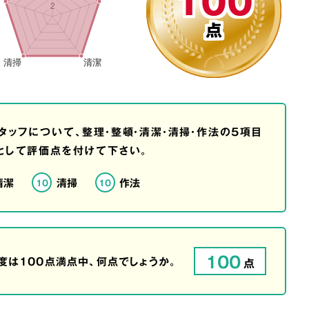
100
点
タッフについて、整理・整頓・清潔・清掃・作法の5項目
として評価点を付けて下さい。
清潔
清掃
作法
10
10
100
は100点満点中、何点でしょうか。
点