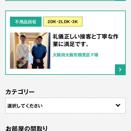
2DK･2LDK･3K
不用品回収
礼儀正しい接客と丁寧な作
業に満足です。
大阪府大阪市鶴見区 F様
カテゴリー
お部屋の間取り