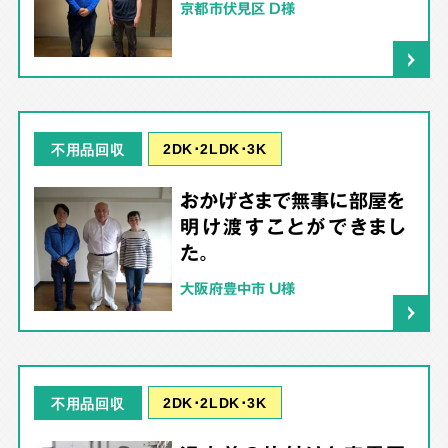
京都市伏見区 D様
2DK･2LDK･3K
不用品回収
おかげさまで無事に部屋を
明け渡すことができまし
た。
大阪府豊中市 U様
2DK･2LDK･3K
不用品回収