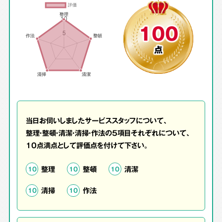
100
点
当日お伺いしましたサービススタッフについて、
整理・整頓・清潔・清掃・作法の5項目それぞれについて、
10点満点として評価点を付けて下さい。
整理
整頓
清潔
10
10
10
清掃
作法
10
10