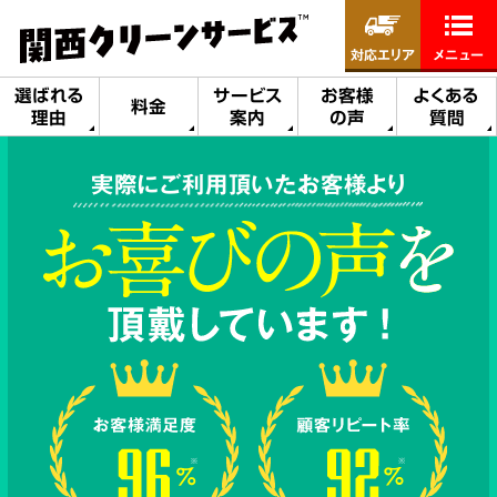
対応エリア
メニュー
選ばれる
サービス
お客様
よくある
料金
理由
案内
の声
質問
実際にご利用頂いたお客様より