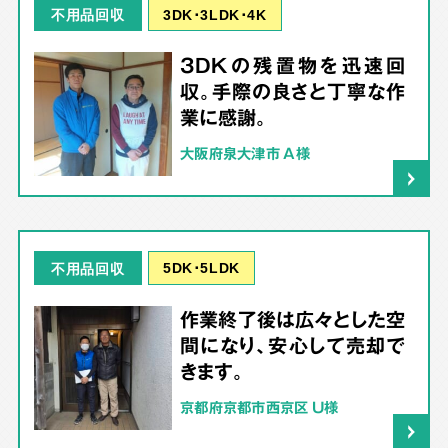
3DK･3LDK･4K
不用品回収
3DKの残置物を迅速回
収。手際の良さと丁寧な作
業に感謝。
大阪府泉大津市 A様
5DK･5LDK
不用品回収
作業終了後は広々とした空
間になり、安心して売却で
きます。
京都府京都市西京区 U様