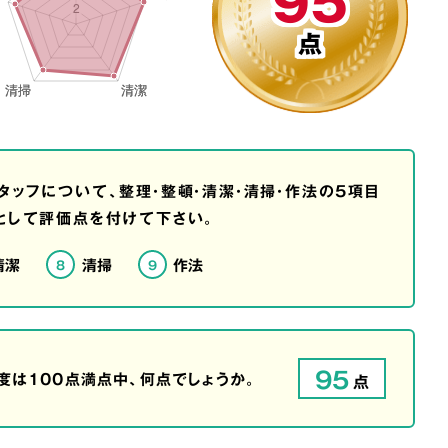
95
点
タッフについて、整理・整頓・清潔・清掃・作法の5項目
として評価点を付けて下さい。
清潔
清掃
作法
8
9
95
は100点満点中、何点でしょうか。
点