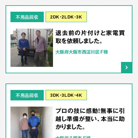
2DK･2LDK･3K
不用品回収
退去前の片付けと家電買
取を依頼しました。
大阪府大阪市西淀川区 F様
3DK･3LDK･4K
不用品回収
プロの技に感動！無事に引
越し準備が整い、本当に助
かりました。
大阪府八尾市 S様