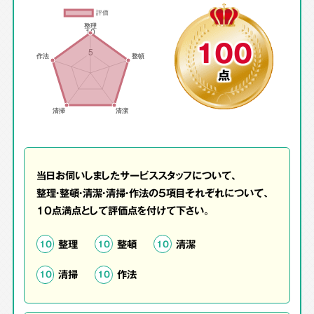
100
点
当日お伺いしましたサービススタッフについて、
整理・整頓・清潔・清掃・作法の5項目それぞれについて、
10点満点として評価点を付けて下さい。
整理
整頓
清潔
10
10
10
清掃
作法
10
10