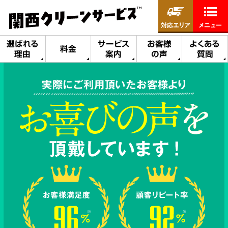
対応エリア
メニュー
選ばれる
サービス
お客様
よくある
料金
理由
案内
の声
質問
実際にご利用頂いたお客様より