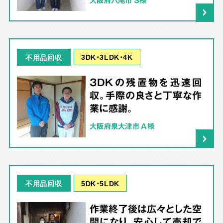
3DK･3LDK･4K
不用品回収
3DKの残置物を迅速回
収。手際の良さと丁寧な作
業に感謝。
大阪府泉大津市 A様
5DK･5LDK
不用品回収
作業終了後は広々とした空
間になり、安心して売却で