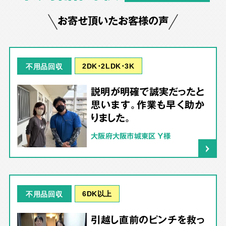
お寄せ頂いたお客様の声
2DK･2LDK･3K
不用品回収
説明が明確で誠実だったと
思います。作業も早く助か
りました。
大阪府大阪市城東区 Y様
6DK以上
不用品回収
引越し直前のピンチを救っ