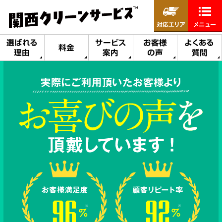
対応エリア
メニュー
選ばれる
サービス
お客様
よくある
料金
理由
案内
の声
質問
実際にご利用頂いたお客様より