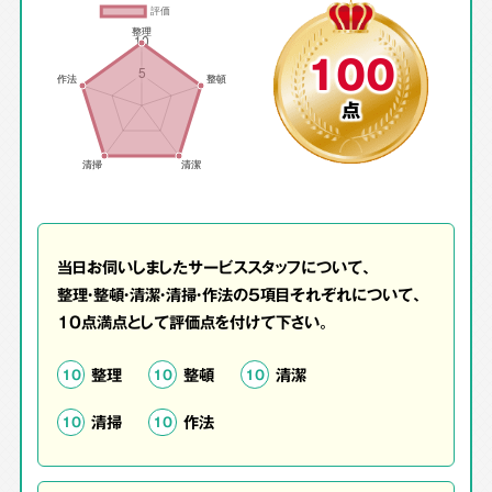
100
点
当日お伺いしましたサービススタッフについて、
整理・整頓・清潔・清掃・作法の5項目それぞれについて、
10点満点として評価点を付けて下さい。
整理
整頓
清潔
10
10
10
清掃
作法
10
10