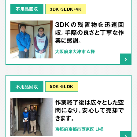
3DK･3LDK･4K
不用品回収
3DKの残置物を迅速回
収。手際の良さと丁寧な作
業に感謝。
大阪府泉大津市 A様
5DK･5LDK
不用品回収
作業終了後は広々とした空
間になり、安心して売却で
きます。
京都府京都市西京区 U様