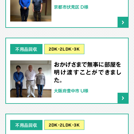
京都市伏見区 D様
2DK･2LDK･3K
不用品回収
おかげさまで無事に部屋を
明け渡すことができまし
た。
大阪府豊中市 U様
2DK･2LDK･3K
不用品回収