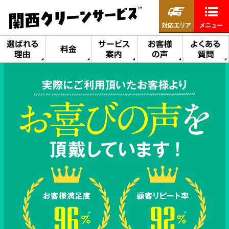
対応エリア
メニュー
選ばれる
サービス
お客様
よくある
料金
理由
案内
の声
質問
実際にご利用頂いたお客様より