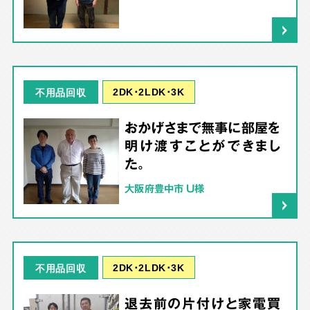
2DK･2LDK･3K
不用品回収
おかげさまで無事に部屋を
明け渡すことができまし
た。
大阪府豊中市 U様
2DK･2LDK･3K
不用品回収
退去前の片付けと家電買