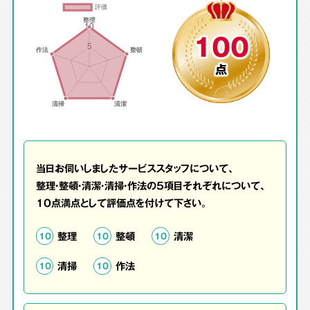
100
点
当日お伺いしましたサービススタッフについて、
整理・整頓・清潔・清掃・作法の5項目それぞれについて、
10点満点として評価点を付けて下さい。
整理
整頓
清潔
10
10
10
清掃
作法
10
10