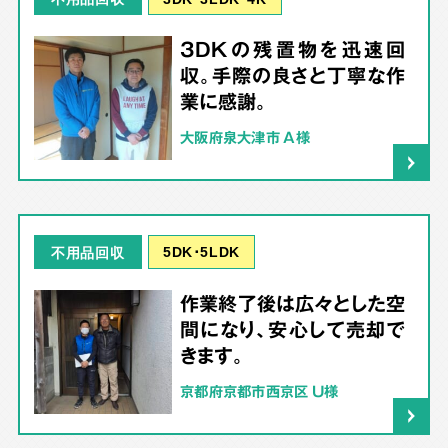
3DKの残置物を迅速回
収。手際の良さと丁寧な作
業に感謝。
大阪府泉大津市 A様
5DK･5LDK
不用品回収
作業終了後は広々とした空
間になり、安心して売却で
きます。
京都府京都市西京区 U様