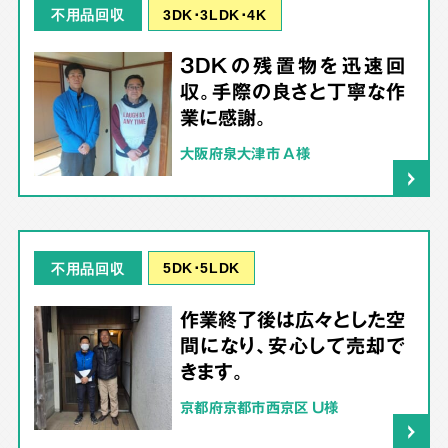
3DK･3LDK･4K
不用品回収
3DKの残置物を迅速回
収。手際の良さと丁寧な作
業に感謝。
大阪府泉大津市 A様
5DK･5LDK
不用品回収
作業終了後は広々とした空
間になり、安心して売却で
きます。
京都府京都市西京区 U様