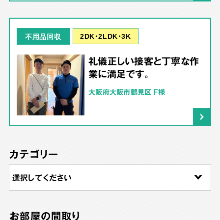
2DK･2LDK･3K
不用品回収
礼儀正しい接客と丁寧な作
業に満足です。
大阪府大阪市鶴見区 F様
カテゴリー
お部屋の間取り