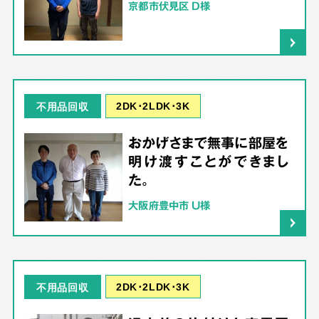
京都市伏見区 D様
2DK･2LDK･3K
不用品回収
おかげさまで無事に部屋を
明け渡すことができまし
た。
大阪府豊中市 U様
2DK･2LDK･3K
不用品回収