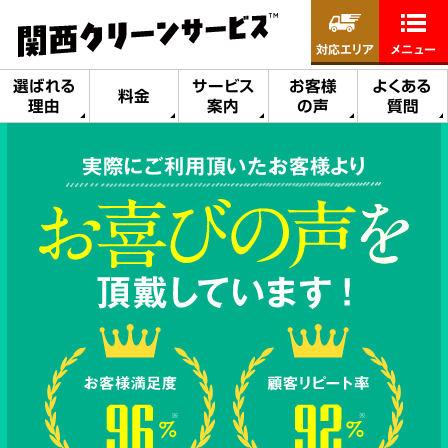
対応エリア
メニュー
選ばれる
サービス
お客様
よくある
料金
理由
案内
の声
質問
実際にご利用頂いたお客様より