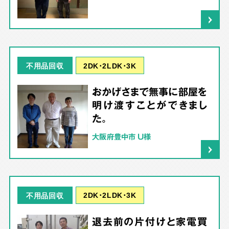
2DK･2LDK･3K
不用品回収
おかげさまで無事に部屋を
明け渡すことができまし
た。
大阪府豊中市 U様
2DK･2LDK･3K
不用品回収
退去前の片付けと家電買