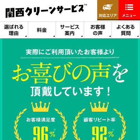
対応エリア
メニュー
選ばれる
サービス
お客様
よくある
料金
理由
案内
の声
質問
実際にご利用頂いたお客様より