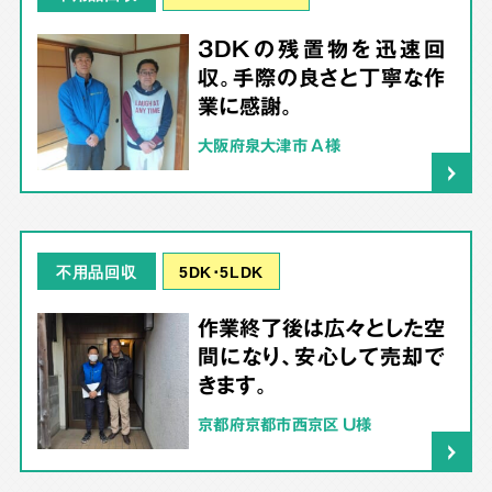
3DKの残置物を迅速回
収。手際の良さと丁寧な作
業に感謝。
大阪府泉大津市 A様
5DK･5LDK
不用品回収
作業終了後は広々とした空
間になり、安心して売却で
きます。
京都府京都市西京区 U様