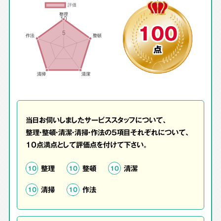
100
点
当日お伺いしましたサービススタッフについて、
整理・整頓・清潔・清掃・作法の5項目それぞれについて、
10点満点として評価点を付けて下さい。
整理
整頓
清潔
10
10
10
清掃
作法
10
10