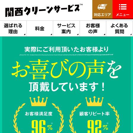
対応エリア
メニュー
選ばれる
サービス
お客様
よくある
料金
理由
案内
の声
質問
実際にご利用頂いたお客様より