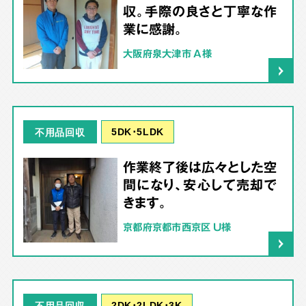
収。手際の良さと丁寧な作
業に感謝。
大阪府泉大津市 A様
5DK･5LDK
不用品回収
作業終了後は広々とした空
間になり、安心して売却で
きます。
京都府京都市西京区 U様
2DK･2LDK･3K
不用品回収