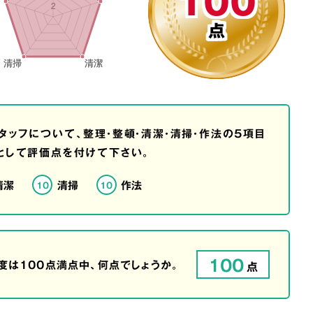
100
点
タッフについて、整理・整頓・清潔・清掃・作法の5項目
として評価点を付けて下さい。
清潔
清掃
作法
10
10
100
は100点満点中、何点でしょうか。
点