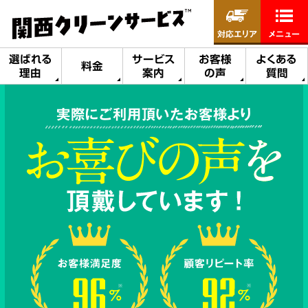
対応エリア
メニュー
選ばれる
サービス
お客様
よくある
料金
理由
案内
の声
質問
実際にご利用頂いたお客様より