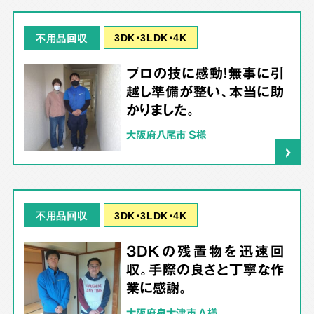
3DK･3LDK･4K
不用品回収
プロの技に感動！無事に引
越し準備が整い、本当に助
かりました。
大阪府八尾市 S様
3DK･3LDK･4K
不用品回収
3DKの残置物を迅速回
収。手際の良さと丁寧な作
業に感謝。
大阪府泉大津市 A様