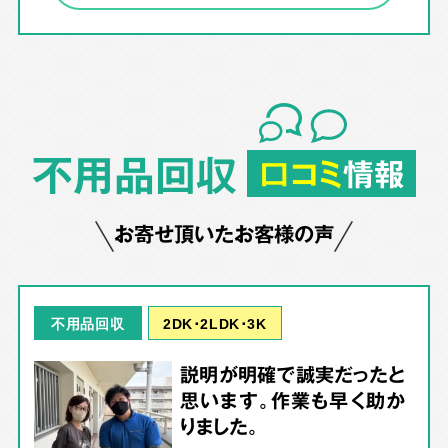
不用品回収
口コミ
情報
お寄せ頂いたお客様の声
2DK･2LDK･3K
不用品回収
説明が明確で誠実だったと
思います。作業も早く助か
りました。