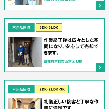
5DK･5LDK
不用品回収
作業終了後は広々とした空
間になり、安心して売却で
きます。
京都府京都市西京区 U様
2DK･2LDK･3K
不用品回収
礼儀正しい接客と丁寧な作
業に満足です。