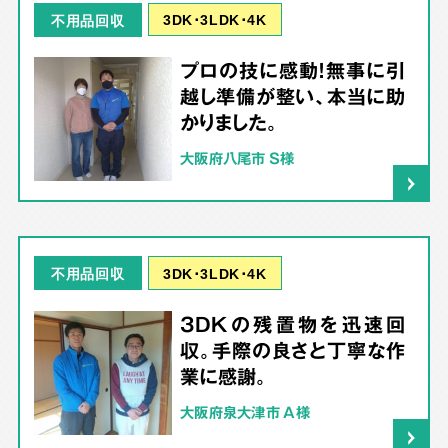
3DK･3LDK･4K
不用品回収
プロの技に感動！無事に引
越し準備が整い、本当に助
かりました。
大阪府八尾市 S様
3DK･3LDK･4K
不用品回収
3DKの残置物を迅速回
収。手際の良さと丁寧な作
業に感謝。
大阪府泉大津市 A様