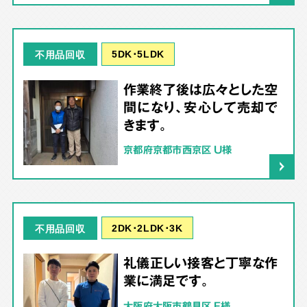
5DK･5LDK
不用品回収
作業終了後は広々とした空
間になり、安心して売却で
きます。
京都府京都市西京区 U様
2DK･2LDK･3K
不用品回収
礼儀正しい接客と丁寧な作
業に満足です。
大阪府大阪市鶴見区 F様