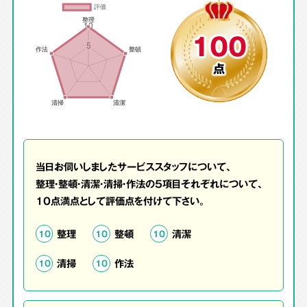
100
点
当日お伺いしましたサービススタッフについて、
整理・整頓・清潔・清掃・作法の5項目それぞれについて、
10点満点として評価点を付けて下さい。
整理
整頓
清潔
10
10
10
清掃
作法
10
10