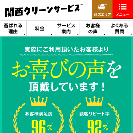
対応エリア
メニュー
選ばれる
サービス
お客様
よくある
料金
理由
案内
の声
質問
実際にご利用頂いたお客様より