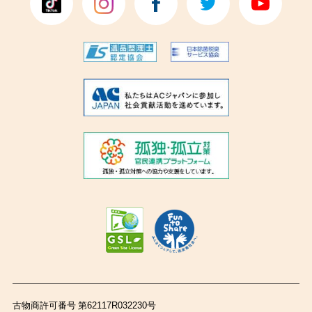
古物商許可番号 第62117R032230号