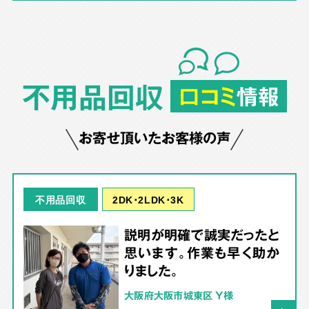
不用品回収
口コミ
情報
お寄せ頂いたお客様の声
2DK･2LDK･3K
不用品回収
説明が明確で誠実だったと
思います。作業も早く助か
りました。
大阪府大阪市城東区 Y様