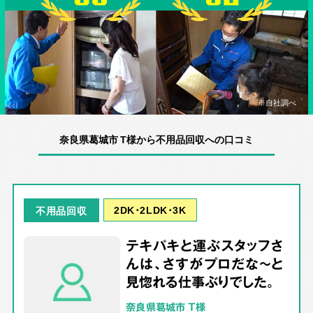
※自社調べ
奈良県葛城市 T様から不用品回収への口コミ
2DK･2LDK･3K
不用品回収
テキパキと運ぶスタッフさ
んは、さすがプロだな～と
見惚れる仕事ぶりでした。
奈良県葛城市 T様