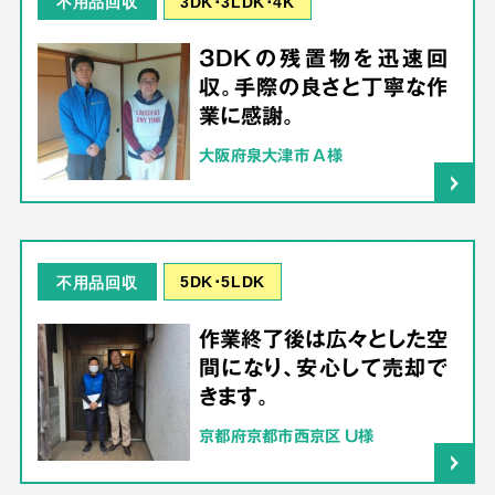
3DK･3LDK･4K
不用品回収
3DKの残置物を迅速回
収。手際の良さと丁寧な作
業に感謝。
大阪府泉大津市 A様
5DK･5LDK
不用品回収
作業終了後は広々とした空
間になり、安心して売却で
きます。
京都府京都市西京区 U様