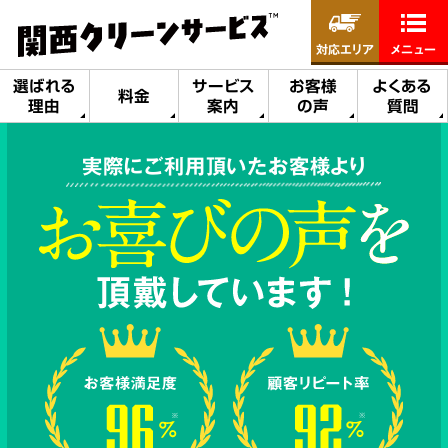
対応エリア
メニュー
選ばれる
サービス
お客様
よくある
料金
理由
案内
の声
質問
実際にご利用頂いたお客様より