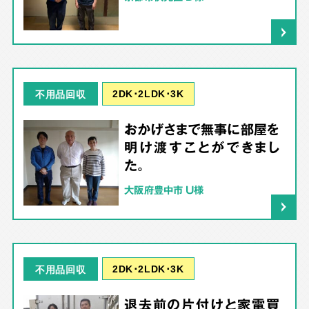
2DK･2LDK･3K
不用品回収
おかげさまで無事に部屋を
明け渡すことができまし
た。
大阪府豊中市 U様
2DK･2LDK･3K
不用品回収
退去前の片付けと家電買