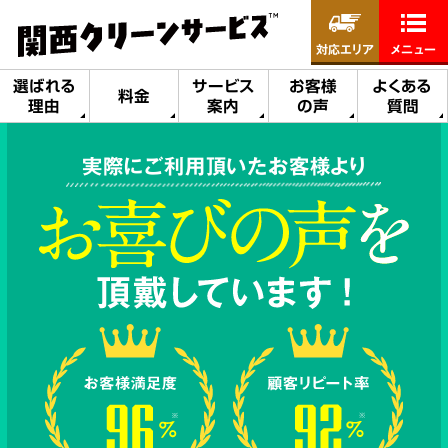
対応エリア
メニュー
選ばれる
サービス
お客様
よくある
料金
理由
案内
の声
質問
実際にご利用頂いたお客様より