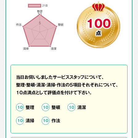
100
点
当日お伺いしましたサービススタッフについて、
整理・整頓・清潔・清掃・作法の5項目それぞれについて、
10点満点として評価点を付けて下さい。
整理
整頓
清潔
10
10
10
清掃
作法
10
10