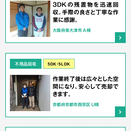
3DKの残置物を迅速回
収。手際の良さと丁寧な作
業に感謝。
大阪府泉大津市 A様
5DK･5LDK
不用品回収
作業終了後は広々とした空
間になり、安心して売却で
きます。
京都府京都市西京区 U様