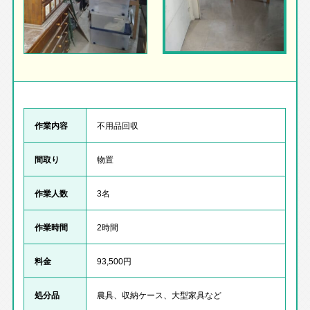
作業内容
不用品回収
間取り
物置
作業人数
3名
作業時間
2時間
料金
93,500円
処分品
農具、収納ケース、大型家具など