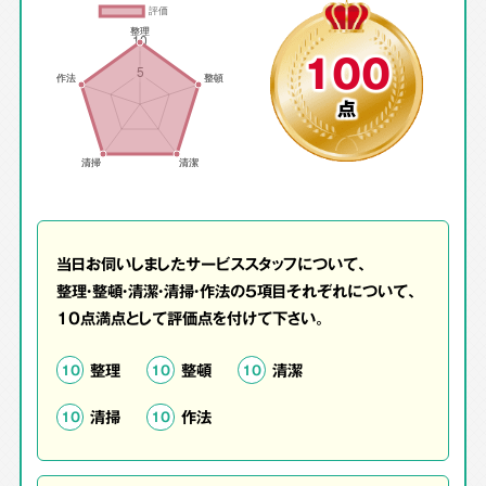
100
点
当日お伺いしましたサービススタッフについて、
整理・整頓・清潔・清掃・作法の5項目それぞれについて、
10点満点として評価点を付けて下さい。
整理
整頓
清潔
10
10
10
清掃
作法
10
10