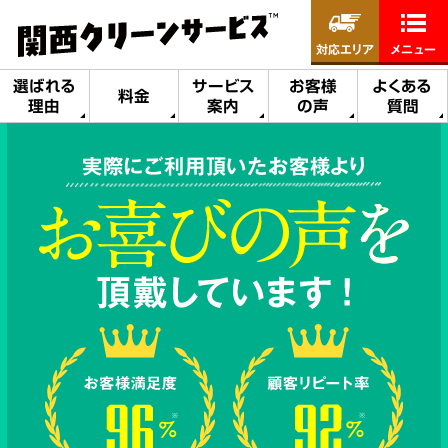
対応エリア
メニュー
選ばれる
サービス
お客様
よくある
料金
理由
案内
の声
質問
実際にご利用頂いたお客様より