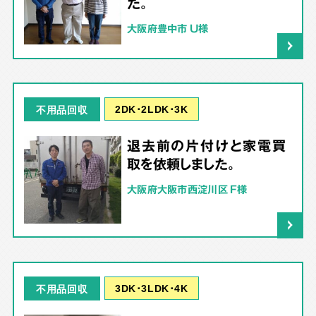
た。
大阪府豊中市 U様
2DK･2LDK･3K
不用品回収
退去前の片付けと家電買
取を依頼しました。
大阪府大阪市西淀川区 F様
3DK･3LDK･4K
不用品回収