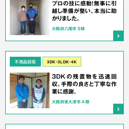
プロの技に感動！無事に引
越し準備が整い、本当に助
かりました。
大阪府八尾市 S様
3DK･3LDK･4K
不用品回収
3DKの残置物を迅速回
収。手際の良さと丁寧な作
業に感謝。
大阪府泉大津市 A様