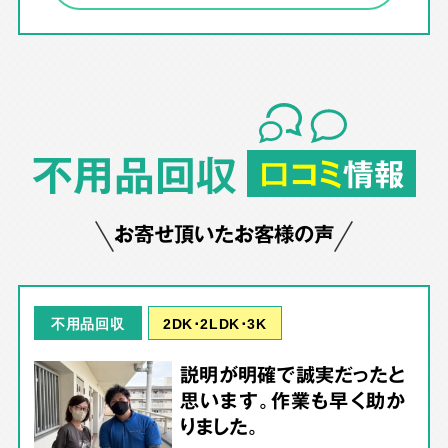
不用品回収
口コミ
情報
お寄せ頂いたお客様の声
2DK･2LDK･3K
不用品回収
説明が明確で誠実だったと
思います。作業も早く助か
りました。