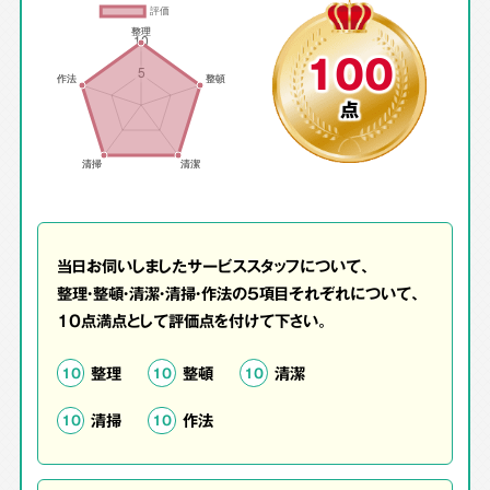
100
点
当日お伺いしましたサービススタッフについて、
整理・整頓・清潔・清掃・作法の5項目それぞれについて、
10点満点として評価点を付けて下さい。
整理
整頓
清潔
10
10
10
清掃
作法
10
10