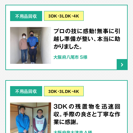
3DK･3LDK･4K
不用品回収
プロの技に感動！無事に引
越し準備が整い、本当に助
かりました。
大阪府八尾市 S様
3DK･3LDK･4K
不用品回収
3DKの残置物を迅速回
収。手際の良さと丁寧な作
業に感謝。
大阪府泉大津市 A様