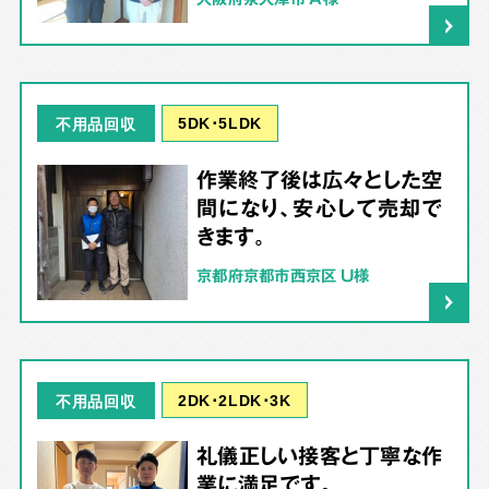
5DK･5LDK
不用品回収
作業終了後は広々とした空
間になり、安心して売却で
きます。
京都府京都市西京区 U様
2DK･2LDK･3K
不用品回収
礼儀正しい接客と丁寧な作
業に満足です。