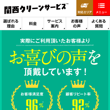
対応エリア
メニュー
選ばれる
サービス
お客様
よくある
料金
理由
案内
の声
質問
実際にご利用頂いたお客様より