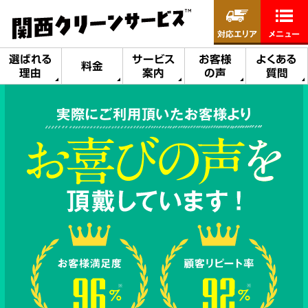
対応エリア
メニュー
選ばれる
サービス
お客様
よくある
料金
理由
案内
の声
質問
実際にご利用頂いたお客様より