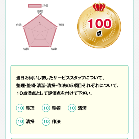
100
点
当日お伺いしましたサービススタッフについて、
整理・整頓・清潔・清掃・作法の5項目それぞれについて、
10点満点として評価点を付けて下さい。
整理
整頓
清潔
10
10
10
清掃
作法
10
10