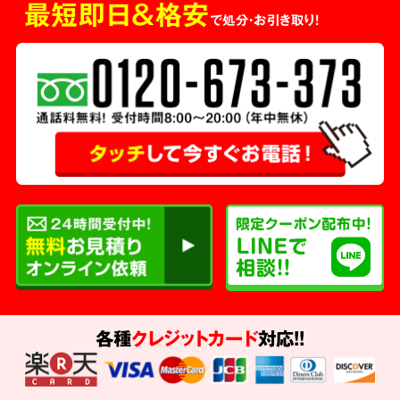
最短即日＆格安
で処分・お引き取り！
各種
クレジットカード
対応!!