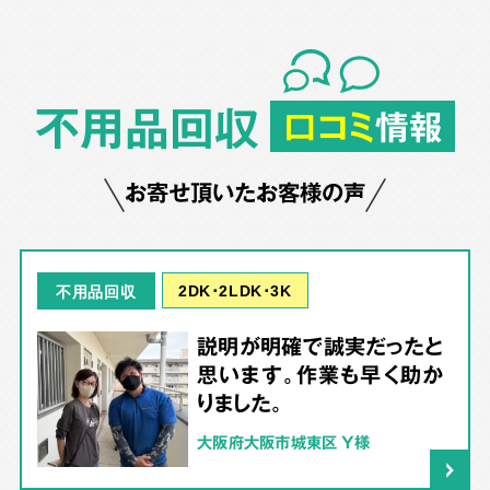
不用品回収
口コミ
情報
お寄せ頂いたお客様の声
2DK･2LDK･3K
不用品回収
説明が明確で誠実だったと
思います。作業も早く助か
りました。
大阪府大阪市城東区 Y様