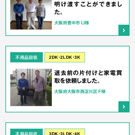
明け渡すことができまし
た。
大阪府豊中市 U様
2DK･2LDK･3K
不用品回収
退去前の片付けと家電買
取を依頼しました。
大阪府大阪市西淀川区 F様
3DK･3LDK･4K
不用品回収