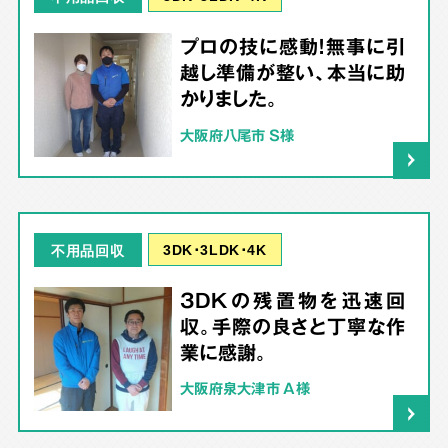
プロの技に感動！無事に引
越し準備が整い、本当に助
かりました。
大阪府八尾市 S様
3DK･3LDK･4K
不用品回収
3DKの残置物を迅速回
収。手際の良さと丁寧な作
業に感謝。
大阪府泉大津市 A様