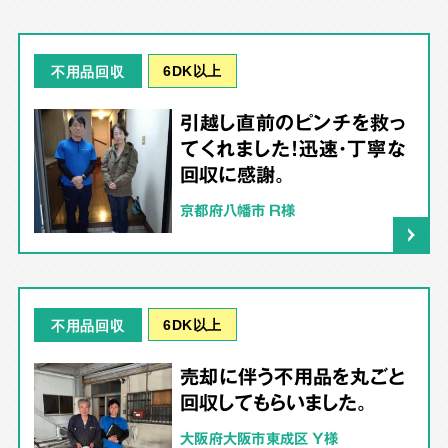
6DK以上
不用品回収
引越し直前のピンチを救っ
てくれました！迅速・丁寧な
回収に感謝。
京都府八幡市 R様
6DK以上
不用品回収
売却に伴う不用品を丸ごと
回収してもらいました。
大阪府大阪市東成区 Y様