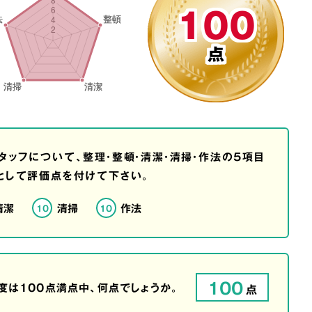
100
点
タッフについて、整理・整頓・清潔・清掃・作法の5項目
として評価点を付けて下さい。
清潔
清掃
作法
10
10
100
は100点満点中、何点でしょうか。
点