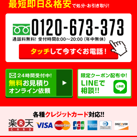
最短即日＆格安
で処分・お引き取り！
各種
クレジットカード
対応!!