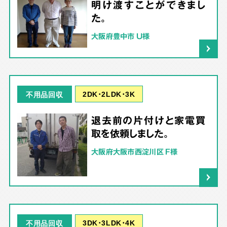
明け渡すことができまし
た。
大阪府豊中市 U様
2DK･2LDK･3K
不用品回収
退去前の片付けと家電買
取を依頼しました。
大阪府大阪市西淀川区 F様
3DK･3LDK･4K
不用品回収