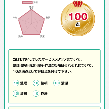
100
点
当日お伺いしましたサービススタッフについて、
整理・整頓・清潔・清掃・作法の5項目それぞれについて、
10点満点として評価点を付けて下さい。
整理
整頓
清潔
10
10
10
清掃
作法
10
10