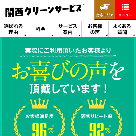
対応エリア
メニュー
選ばれる
サービス
お客様
よくある
料金
理由
案内
の声
質問
実際にご利用頂いたお客様より