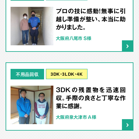
プロの技に感動！無事に引
越し準備が整い、本当に助
かりました。
大阪府八尾市 S様
3DK･3LDK･4K
不用品回収
3DKの残置物を迅速回
収。手際の良さと丁寧な作
業に感謝。
大阪府泉大津市 A様