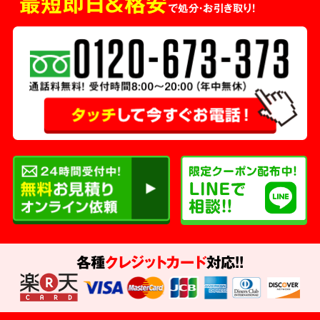
最短即日＆格安
で処分・お引き取り！
各種
クレジットカード
対応!!