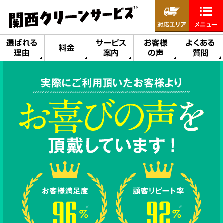
対応エリア
メニュー
選ばれる
サービス
お客様
よくある
料金
理由
案内
の声
質問
実際にご利用頂いたお客様より