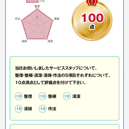
100
点
当日お伺いしましたサービススタッフについて、
整理・整頓・清潔・清掃・作法の5項目それぞれについて、
10点満点として評価点を付けて下さい。
整理
整頓
清潔
10
10
10
清掃
作法
10
10