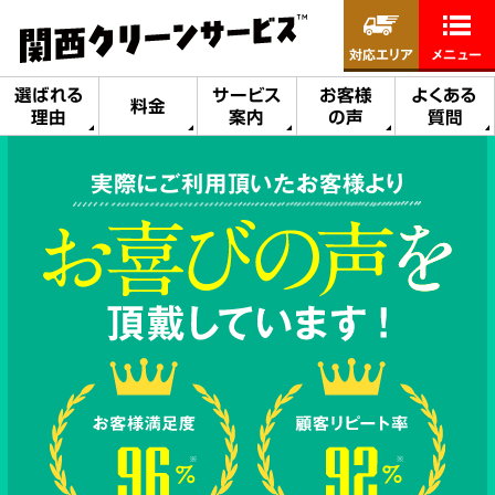
対応エリア
メニュー
選ばれる
サービス
お客様
よくある
料金
理由
案内
の声
質問
実際にご利用頂いたお客様より