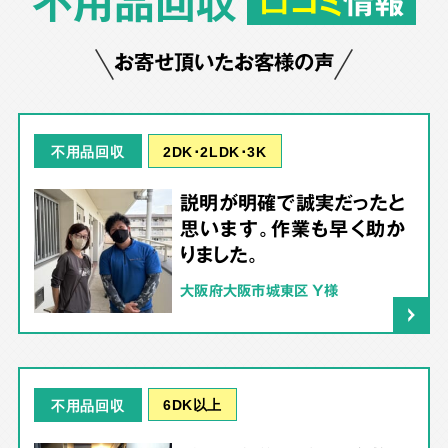
不用品回収
口コミ
情報
お寄せ頂いたお客様の声
2DK･2LDK･3K
不用品回収
説明が明確で誠実だったと
思います。作業も早く助か
りました。
大阪府大阪市城東区 Y様
6DK以上
不用品回収