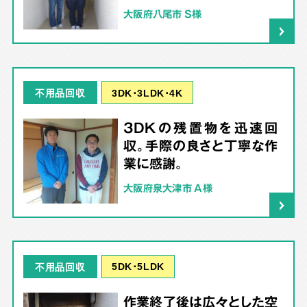
大阪府八尾市 S様
3DK･3LDK･4K
不用品回収
3DKの残置物を迅速回
収。手際の良さと丁寧な作
業に感謝。
大阪府泉大津市 A様
5DK･5LDK
不用品回収
作業終了後は広々とした空