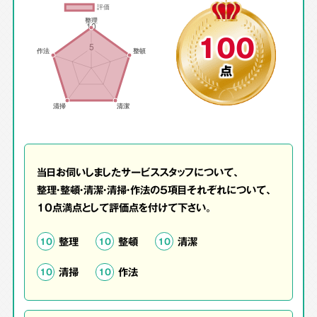
100
点
当日お伺いしましたサービススタッフについて、
整理・整頓・清潔・清掃・作法の5項目それぞれについて、
10点満点として評価点を付けて下さい。
整理
整頓
清潔
10
10
10
清掃
作法
10
10