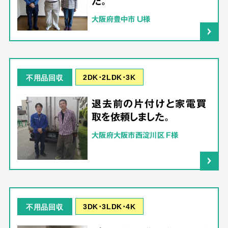
た。
大阪府豊中市 U様
2DK･2LDK･3K
不用品回収
退去前の片付けと家電買
取を依頼しました。
大阪府大阪市西淀川区 F様
3DK･3LDK･4K
不用品回収