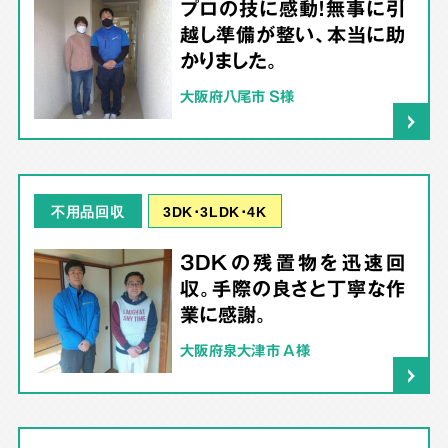
プロの技に感動！無事に引
越し準備が整い、本当に助
かりました。
大阪府八尾市 S様
3DK･3LDK･4K
不用品回収
3DKの残置物を迅速回
収。手際の良さと丁寧な作
業に感謝。
大阪府泉大津市 A様