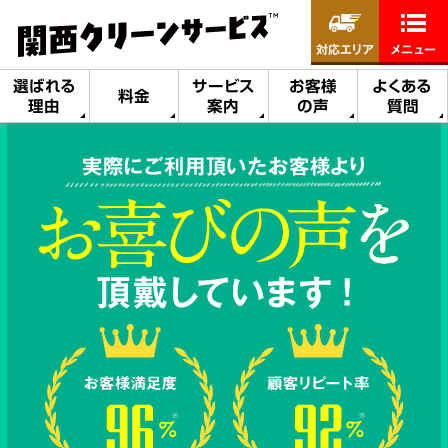
対応エリア
メニュー
選ばれる
サービス
お客様
よくある
料金
理由
案内
の声
質問
実際にご利用頂いたお客様より