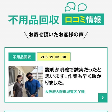
不用品回収
口コミ
情報
お寄せ頂いたお客様の声
2DK･2LDK･3K
不用品回収
説明が明確で誠実だったと
思います。作業も早く助か
りました。
大阪府大阪市城東区 Y様