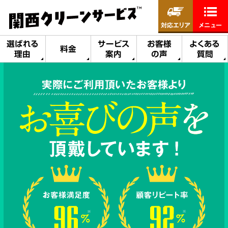
対応エリア
メニュー
選ばれる
サービス
お客様
よくある
料金
理由
案内
の声
質問
実際にご利用頂いたお客様より