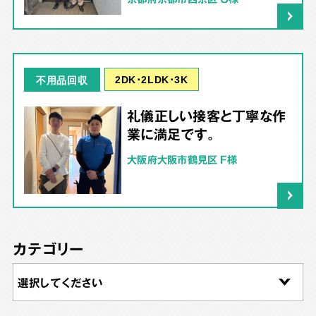
2DK･2LDK･3K
不用品回収
礼儀正しい接客と丁寧な作
業に満足です。
大阪府大阪市鶴見区 F様
カテゴリー