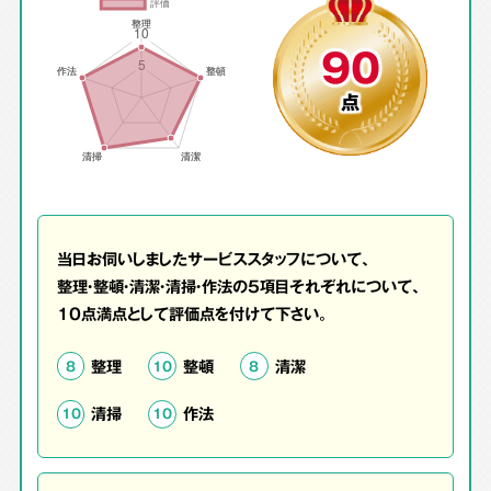
90
点
当日お伺いしましたサービススタッフについて、
整理・整頓・清潔・清掃・作法の5項目それぞれについて、
10点満点として評価点を付けて下さい。
整理
整頓
清潔
8
10
8
清掃
作法
10
10