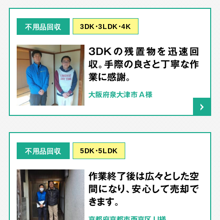
3DK･3LDK･4K
不用品回収
3DKの残置物を迅速回
収。手際の良さと丁寧な作
業に感謝。
大阪府泉大津市 A様
5DK･5LDK
不用品回収
作業終了後は広々とした空
間になり、安心して売却で
きます。
京都府京都市西京区 U様