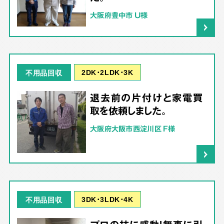
大阪府豊中市 U様
2DK･2LDK･3K
不用品回収
退去前の片付けと家電買
取を依頼しました。
大阪府大阪市西淀川区 F様
3DK･3LDK･4K
不用品回収