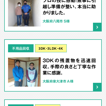
プロの技に感動！無事に引
越し準備が整い、本当に助
かりました。
大阪府八尾市 S様
3DK･3LDK･4K
不用品回収
3DKの残置物を迅速回
収。手際の良さと丁寧な作
業に感謝。
大阪府泉大津市 A様