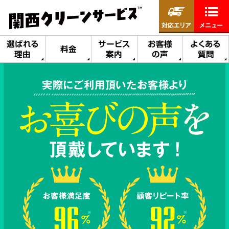
対応エリア
メニュー
選ばれる
サービス
お客様
よくある
料金
理由
案内
の声
質問
実際にご利用頂いたお客様より