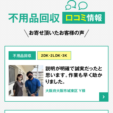
不用品回収
口コミ
情報
お寄せ頂いたお客様の声
2DK･2LDK･3K
不用品回収
説明が明確で誠実だったと
思います。作業も早く助か
りました。
大阪府大阪市城東区 Y様