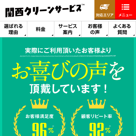
対応エリア
メニュー
選ばれる
サービス
お客様
よくある
料金
理由
案内
の声
質問
実際にご利用頂いたお客様より