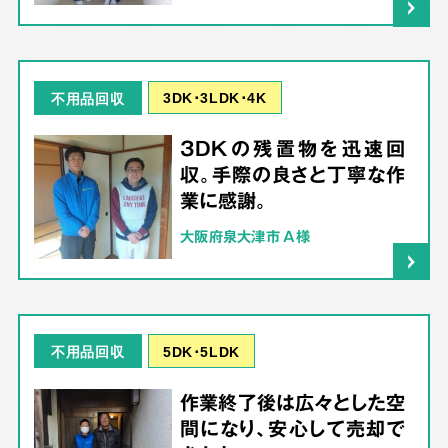
3DK･3LDK･4K
不用品回収
3DKの残置物を迅速回
収。手際の良さと丁寧な作
業に感謝。
大阪府泉大津市 A様
5DK･5LDK
不用品回収
作業終了後は広々とした空
間になり、安心して売却で