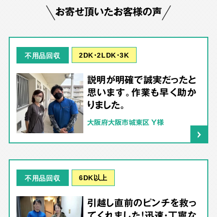
お寄せ頂いたお客様の声
2DK･2LDK･3K
不用品回収
説明が明確で誠実だったと
思います。作業も早く助か
りました。
大阪府大阪市城東区 Y様
6DK以上
不用品回収
引越し直前のピンチを救っ
てくれました！迅速・丁寧な