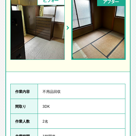
ビフォー
アフター
作業内容
不用品回収
間取り
3DK
作業人数
2名
作業時間
1時間半