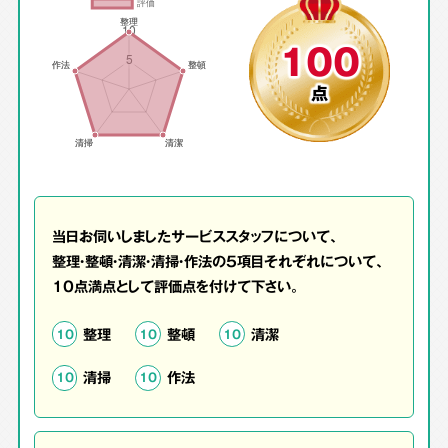
100
点
当日お伺いしましたサービススタッフについて、
整理・整頓・清潔・清掃・作法の5項目それぞれについて、
10点満点として評価点を付けて下さい。
整理
整頓
清潔
10
10
10
清掃
作法
10
10