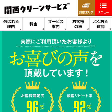
対応エリア
メニュー
選ばれる
サービス
お客様
よくある
料金
理由
案内
の声
質問
実際にご利用頂いたお客様より