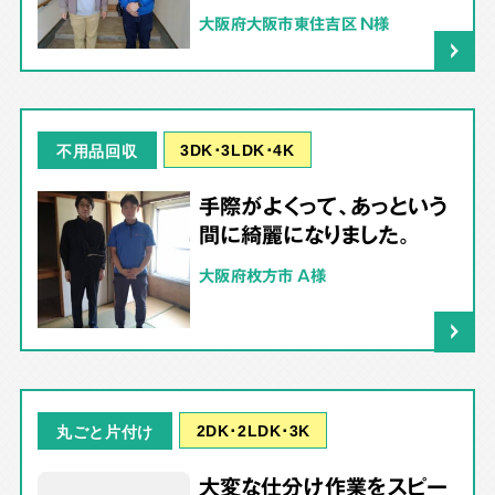
大阪府大阪市東住吉区 N様
3DK･3LDK･4K
不用品回収
手際がよくって、あっという
間に綺麗になりました。
大阪府枚方市 A様
2DK･2LDK･3K
丸ごと片付け
大変な仕分け作業をスピー