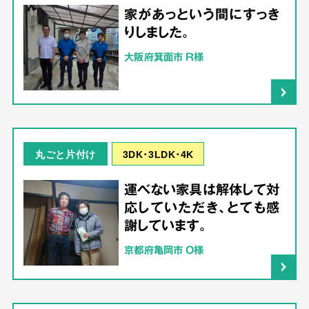
家があっという間にすっき
りしました。
大阪府箕面市 R様
3DK･3LDK･4K
丸ごと片付け
運べない家具は解体して対
応していただき、とても感
謝しています。
京都府亀岡市 O様