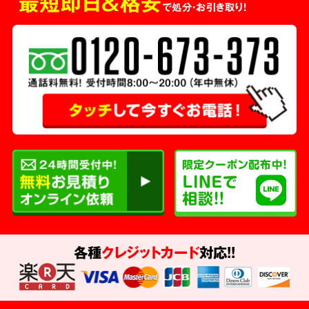
最短即日＆格安
で処分・お引き取り！
各種
クレジットカード
対応!!