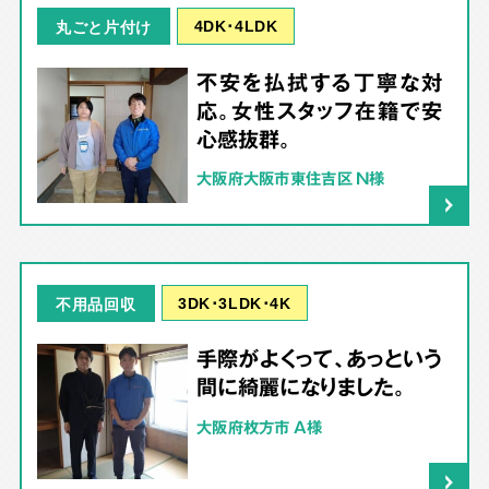
4DK･4LDK
丸ごと片付け
不安を払拭する丁寧な対
応。女性スタッフ在籍で安
心感抜群。
大阪府大阪市東住吉区 N様
3DK･3LDK･4K
不用品回収
手際がよくって、あっという
間に綺麗になりました。
大阪府枚方市 A様