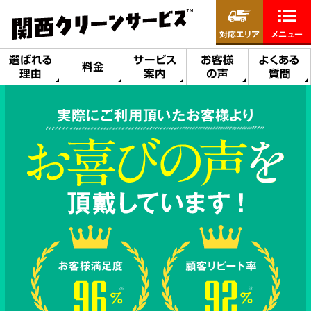
対応エリア
メニュー
選ばれる
サービス
お客様
よくある
料金
理由
案内
の声
質問
実際にご利用頂いたお客様より