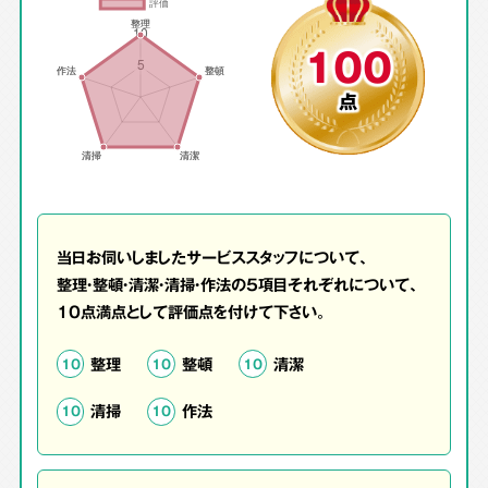
100
点
当日お伺いしましたサービススタッフについて、
整理・整頓・清潔・清掃・作法の5項目それぞれについて、
10点満点として評価点を付けて下さい。
整理
整頓
清潔
10
10
10
清掃
作法
10
10