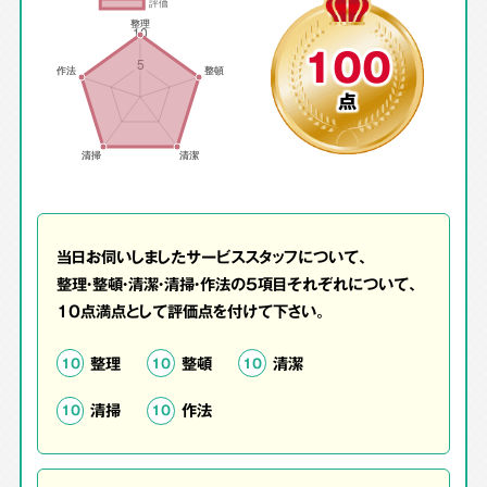
100
点
当日お伺いしましたサービススタッフについて、
整理・整頓・清潔・清掃・作法の5項目それぞれについて、
10点満点として評価点を付けて下さい。
整理
整頓
清潔
10
10
10
清掃
作法
10
10