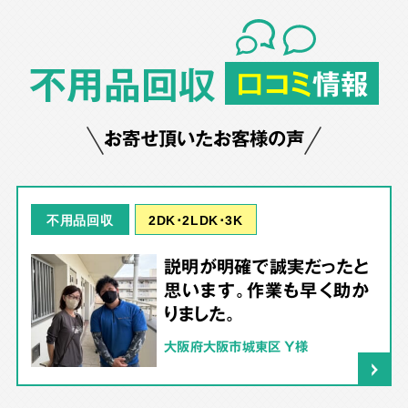
不用品回収
口コミ
情報
お寄せ頂いたお客様の声
2DK･2LDK･3K
不用品回収
説明が明確で誠実だったと
思います。作業も早く助か
りました。
大阪府大阪市城東区 Y様