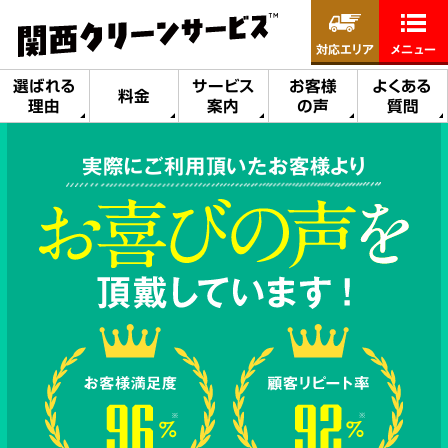
対応エリア
メニュー
選ばれる
サービス
お客様
よくある
料金
理由
案内
の声
質問
実際にご利用頂いたお客様より