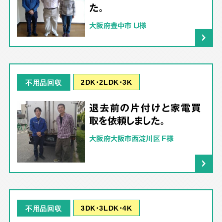
た。
大阪府豊中市 U様
2DK･2LDK･3K
不用品回収
退去前の片付けと家電買
取を依頼しました。
大阪府大阪市西淀川区 F様
3DK･3LDK･4K
不用品回収