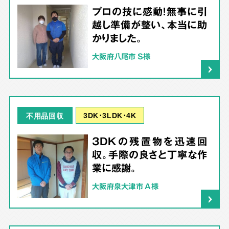
プロの技に感動！無事に引
越し準備が整い、本当に助
かりました。
大阪府八尾市 S様
3DK･3LDK･4K
不用品回収
3DKの残置物を迅速回
収。手際の良さと丁寧な作
業に感謝。
大阪府泉大津市 A様