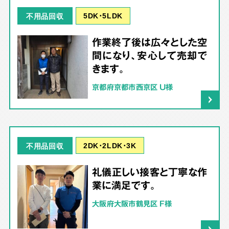
5DK･5LDK
不用品回収
作業終了後は広々とした空
間になり、安心して売却で
きます。
京都府京都市西京区 U様
2DK･2LDK･3K
不用品回収
礼儀正しい接客と丁寧な作
業に満足です。
大阪府大阪市鶴見区 F様