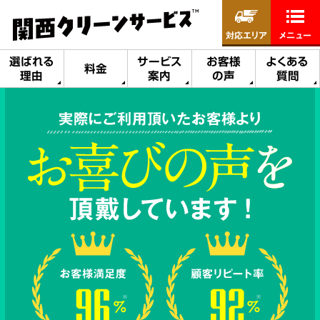
対応エリア
メニュー
選ばれる
サービス
お客様
よくある
料金
理由
案内
の声
質問
実際にご利用頂いたお客様より