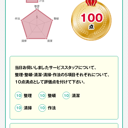
100
点
当日お伺いしましたサービススタッフについて、
整理・整頓・清潔・清掃・作法の5項目それぞれについて、
10点満点として評価点を付けて下さい。
整理
整頓
清潔
10
10
10
清掃
作法
10
10