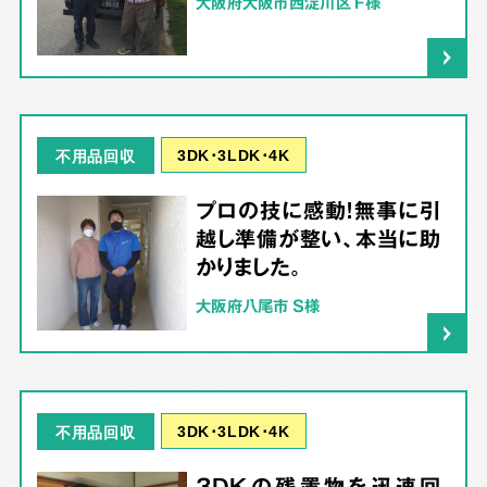
大阪府大阪市西淀川区 F様
3DK･3LDK･4K
不用品回収
プロの技に感動！無事に引
越し準備が整い、本当に助
かりました。
大阪府八尾市 S様
3DK･3LDK･4K
不用品回収
3DKの残置物を迅速回