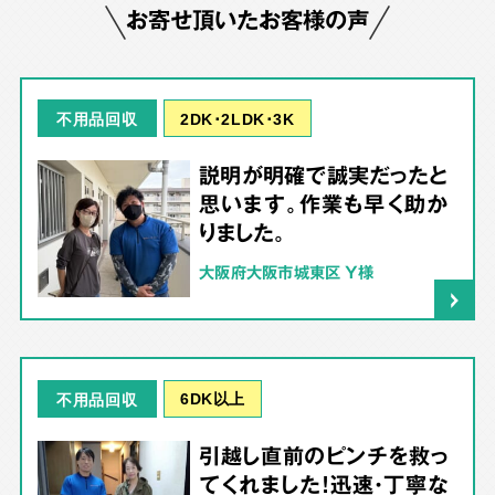
お寄せ頂いたお客様の声
2DK･2LDK･3K
不用品回収
説明が明確で誠実だったと
思います。作業も早く助か
りました。
大阪府大阪市城東区 Y様
6DK以上
不用品回収
引越し直前のピンチを救っ
てくれました！迅速・丁寧な