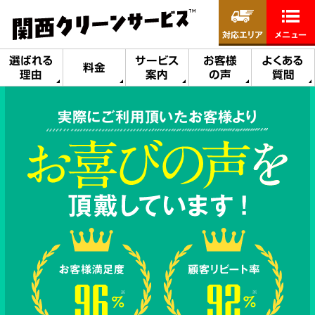
対応エリア
メニュー
選ばれる
サービス
お客様
よくある
料金
理由
案内
の声
質問
実際にご利用頂いたお客様より