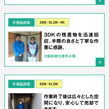
3DK･3LDK･4K
不用品回収
3DKの残置物を迅速回
収。手際の良さと丁寧な作
業に感謝。
大阪府泉大津市 A様
5DK･5LDK
不用品回収
作業終了後は広々とした空
間になり、安心して売却で
きます。