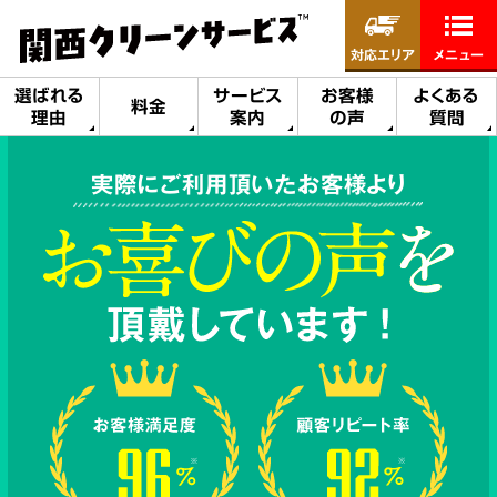
対応エリア
メニュー
選ばれる
サービス
お客様
よくある
料金
理由
案内
の声
質問
実際にご利用頂いたお客様より