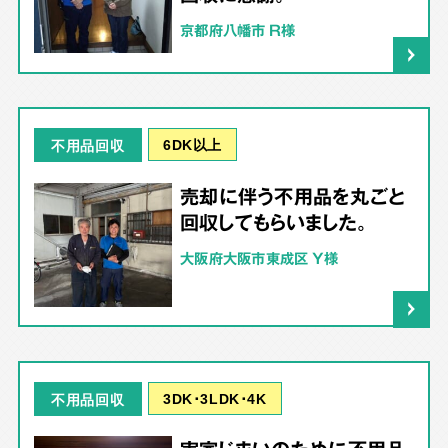
京都府八幡市 R様
6DK以上
不用品回収
売却に伴う不用品を丸ごと
回収してもらいました。
大阪府大阪市東成区 Y様
3DK･3LDK･4K
不用品回収