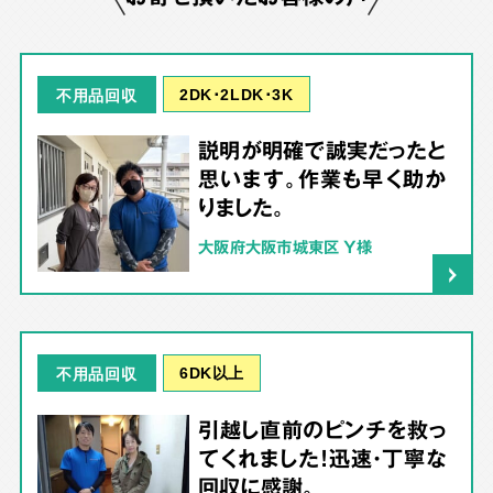
2DK･2LDK･3K
不用品回収
説明が明確で誠実だったと
思います。作業も早く助か
りました。
大阪府大阪市城東区 Y様
6DK以上
不用品回収
引越し直前のピンチを救っ
てくれました！迅速・丁寧な
回収に感謝。