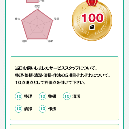
100
点
当日お伺いしましたサービススタッフについて、
整理・整頓・清潔・清掃・作法の5項目それぞれについて、
10点満点として評価点を付けて下さい。
整理
整頓
清潔
10
10
10
清掃
作法
10
10