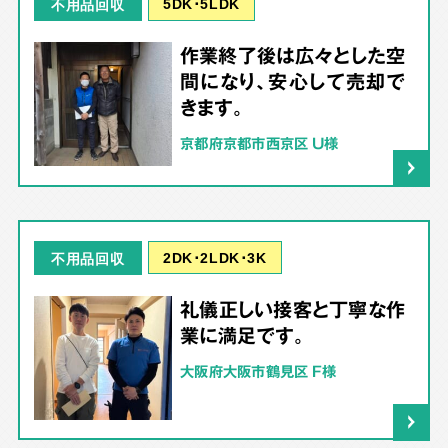
5DK･5LDK
不用品回収
作業終了後は広々とした空
間になり、安心して売却で
きます。
京都府京都市西京区 U様
2DK･2LDK･3K
不用品回収
礼儀正しい接客と丁寧な作
業に満足です。
大阪府大阪市鶴見区 F様