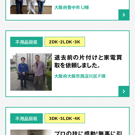
大阪府豊中市 U様
2DK･2LDK･3K
不用品回収
退去前の片付けと家電買
取を依頼しました。
大阪府大阪市西淀川区 F様
3DK･3LDK･4K
不用品回収
プロの技に感動！無事に引