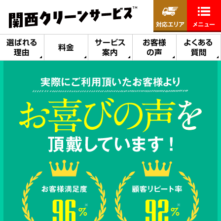
対応エリア
メニュー
選ばれる
サービス
お客様
よくある
料金
理由
案内
の声
質問
実際にご利用頂いたお客様より