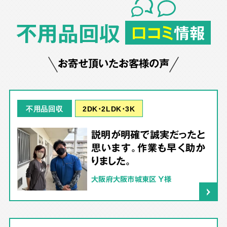
不用品回収
口コミ
情報
お寄せ頂いたお客様の声
2DK･2LDK･3K
不用品回収
説明が明確で誠実だったと
思います。作業も早く助か
りました。
大阪府大阪市城東区 Y様