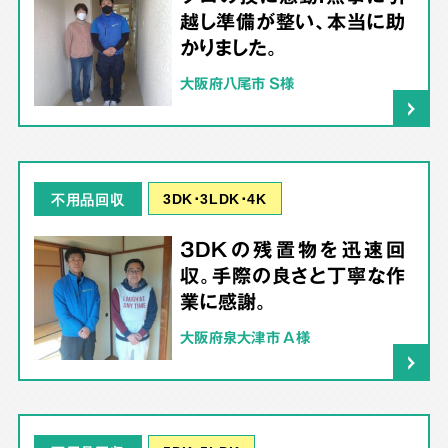
越し準備が整い、本当に助
かりました。
大阪府八尾市 S様
3DK･3LDK･4K
不用品回収
3DKの残置物を迅速回
収。手際の良さと丁寧な作
業に感謝。
大阪府泉大津市 A様