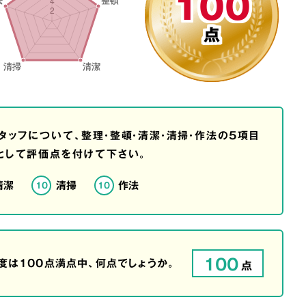
100
点
タッフについて、整理・整頓・清潔・清掃・作法の5項目
として評価点を付けて下さい。
清潔
清掃
作法
10
10
100
は100点満点中、何点でしょうか。
点