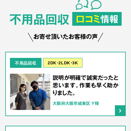
不用品回収
口コミ
情報
お寄せ頂いたお客様の声
2DK･2LDK･3K
不用品回収
説明が明確で誠実だったと
思います。作業も早く助か
りました。
大阪府大阪市城東区 Y様