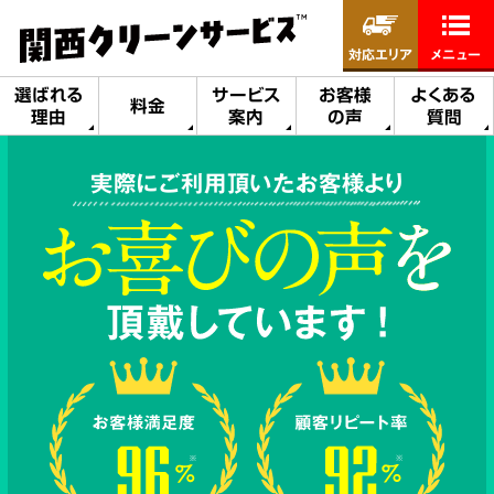
対応エリア
メニュー
選ばれる
サービス
お客様
よくある
料金
理由
案内
の声
質問
実際にご利用頂いたお客様より