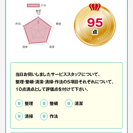
95
点
当日お伺いしましたサービススタッフについて、
整理・整頓・清潔・清掃・作法の5項目それぞれについて、
10点満点として評価点を付けて下さい。
整理
整頓
清潔
8
8
8
清掃
作法
9
9