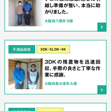
越し準備が整い、本当に助
かりました。
大阪府八尾市 S様
3DK･3LDK･4K
不用品回収
3DKの残置物を迅速回
収。手際の良さと丁寧な作
業に感謝。
大阪府泉大津市 A様