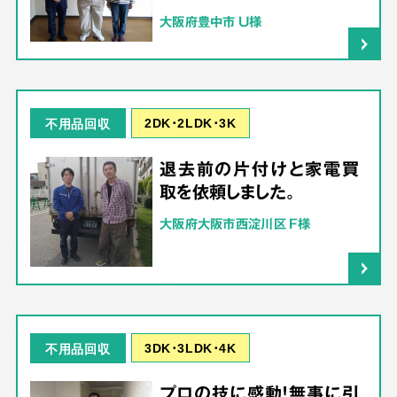
大阪府豊中市 U様
2DK･2LDK･3K
不用品回収
退去前の片付けと家電買
取を依頼しました。
大阪府大阪市西淀川区 F様
3DK･3LDK･4K
不用品回収
プロの技に感動！無事に引