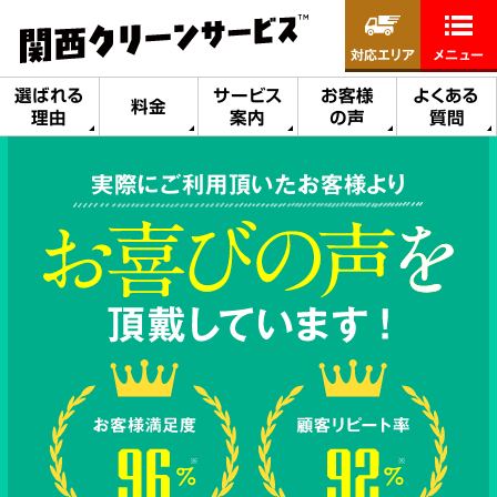
対応エリア
メニュー
選ばれる
サービス
お客様
よくある
料金
理由
案内
の声
質問
実際にご利用頂いたお客様より