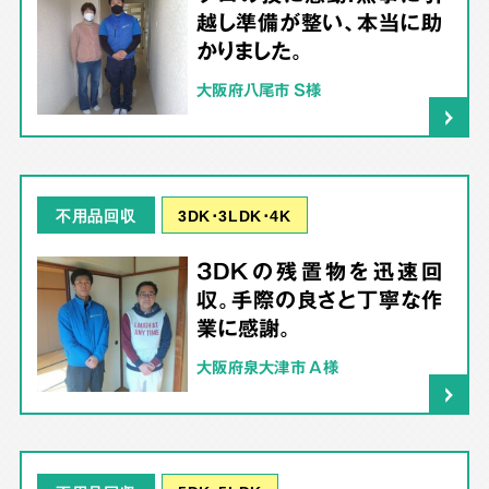
越し準備が整い、本当に助
かりました。
大阪府八尾市 S様
3DK･3LDK･4K
不用品回収
3DKの残置物を迅速回
収。手際の良さと丁寧な作
業に感謝。
大阪府泉大津市 A様