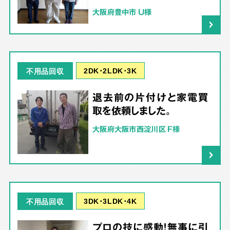
大阪府豊中市 U様
2DK･2LDK･3K
不用品回収
退去前の片付けと家電買
取を依頼しました。
大阪府大阪市西淀川区 F様
3DK･3LDK･4K
不用品回収
プロの技に感動！無事に引