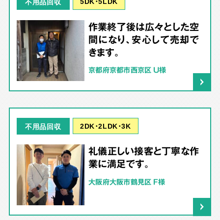
5DK･5LDK
不用品回収
作業終了後は広々とした空
間になり、安心して売却で
きます。
京都府京都市西京区 U様
2DK･2LDK･3K
不用品回収
礼儀正しい接客と丁寧な作
業に満足です。
大阪府大阪市鶴見区 F様