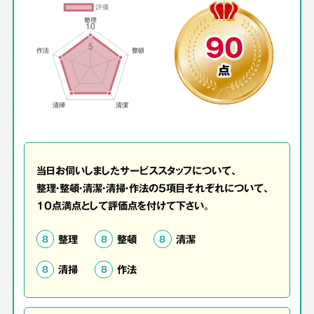
90
点
当日お伺いしましたサービススタッフについて、
整理・整頓・清潔・清掃・作法の5項目それぞれについて、
10点満点として評価点を付けて下さい。
整理
整頓
清潔
8
8
8
清掃
作法
8
8