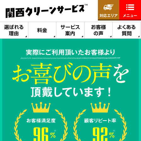
対応エリア
メニュー
選ばれる
サービス
お客様
よくある
料金
理由
案内
の声
質問
実際にご利用頂いたお客様より