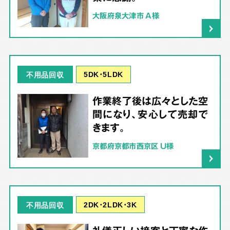
大阪府泉大津市 A様
5DK･5LDK
不用品回収
作業終了後は広々とした空
間になり、安心して売却で
きます。
京都府京都市西京区 U様
2DK･2LDK･3K
不用品回収