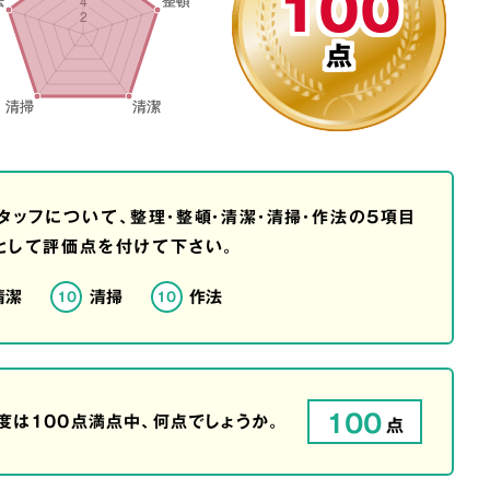
100
点
タッフについて、整理・整頓・清潔・清掃・作法の5項目
として評価点を付けて下さい。
清潔
清掃
作法
10
10
100
は100点満点中、何点でしょうか。
点