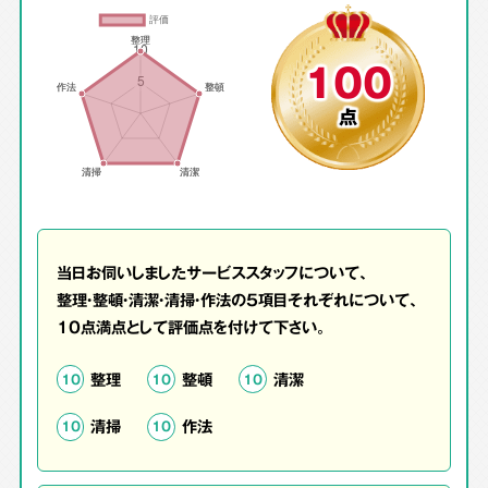
100
点
当日お伺いしましたサービススタッフについて、
整理・整頓・清潔・清掃・作法の5項目それぞれについて、
10点満点として評価点を付けて下さい。
整理
整頓
清潔
10
10
10
清掃
作法
10
10