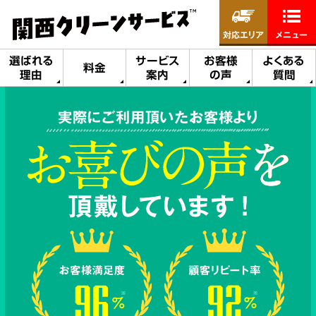
対応エリア
メニュー
選ばれる
サービス
お客様
よくある
料金
理由
案内
の声
質問
実際にご利用頂いたお客様より