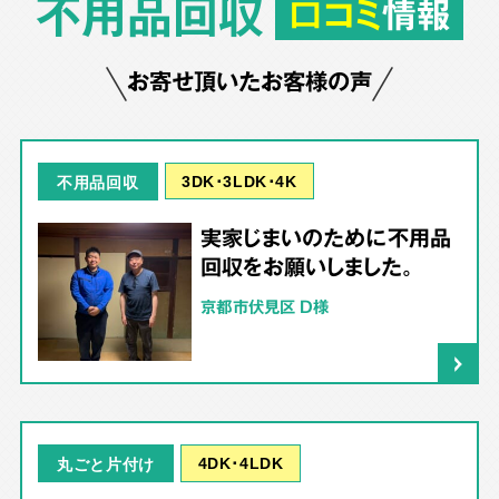
不用品回収
口コミ
情報
お寄せ頂いたお客様の声
3DK･3LDK･4K
不用品回収
実家じまいのために不用品
回収をお願いしました。
京都市伏見区 D様
4DK･4LDK
丸ごと片付け