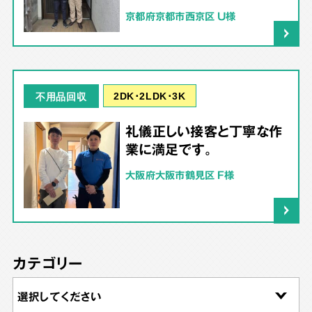
京都府京都市西京区 U様
2DK･2LDK･3K
不用品回収
礼儀正しい接客と丁寧な作
業に満足です。
大阪府大阪市鶴見区 F様
カテゴリー