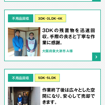
3DK･3LDK･4K
不用品回収
3DKの残置物を迅速回
収。手際の良さと丁寧な作
業に感謝。
大阪府泉大津市 A様
5DK･5LDK
不用品回収
作業終了後は広々とした空
間になり、安心して売却で
きます。