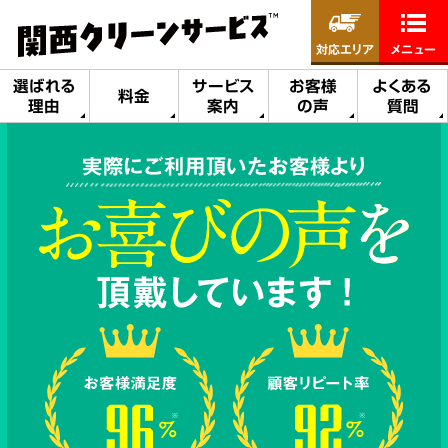
対応エリア
メニュー
選ばれる
サービス
お客様
よくある
料金
理由
案内
の声
質問
実際にご利用頂いたお客様より