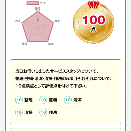
100
点
当日お伺いしましたサービススタッフについて、
整理・整頓・清潔・清掃・作法の5項目それぞれについて、
10点満点として評価点を付けて下さい。
整理
整頓
清潔
10
10
10
清掃
作法
10
10