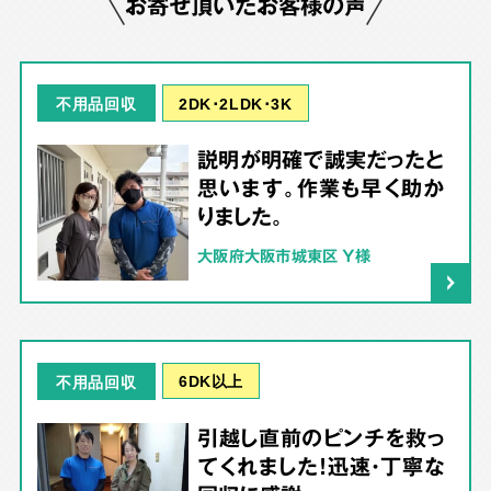
お寄せ頂いたお客様の声
2DK･2LDK･3K
不用品回収
説明が明確で誠実だったと
思います。作業も早く助か
りました。
大阪府大阪市城東区 Y様
6DK以上
不用品回収
引越し直前のピンチを救っ
てくれました！迅速・丁寧な