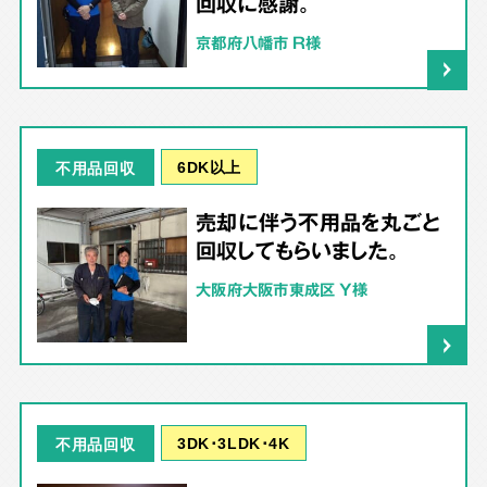
回収に感謝。
京都府八幡市 R様
6DK以上
不用品回収
売却に伴う不用品を丸ごと
回収してもらいました。
大阪府大阪市東成区 Y様
3DK･3LDK･4K
不用品回収