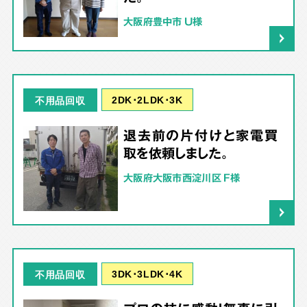
大阪府豊中市 U様
2DK･2LDK･3K
不用品回収
退去前の片付けと家電買
取を依頼しました。
大阪府大阪市西淀川区 F様
3DK･3LDK･4K
不用品回収