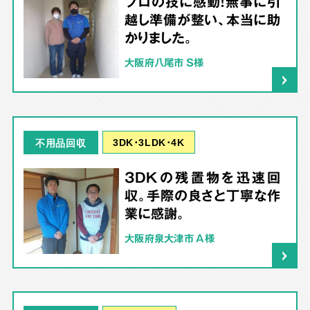
プロの技に感動！無事に引
越し準備が整い、本当に助
かりました。
大阪府八尾市 S様
3DK･3LDK･4K
不用品回収
3DKの残置物を迅速回
収。手際の良さと丁寧な作
業に感謝。
大阪府泉大津市 A様