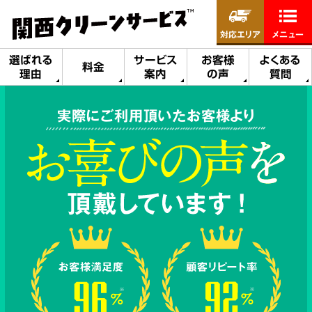
対応エリア
メニュー
選ばれる
サービス
お客様
よくある
料金
理由
案内
の声
質問
実際にご利用頂いたお客様より